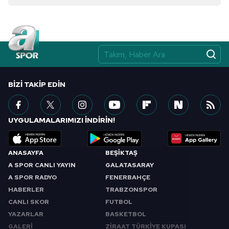
Çerezlere ilişkin tercihlerinizi aşağıda yer alan panel
vasıtasıyla belirleyebilirsiniz. Çerezlere ilişkin detaylı bilgi
için Ayarlar butonuna tıklayabilir,
Çerez Bilgilendirme
Metnimizi
ziyaret edebilirsiniz.
6698 sayılı Kişisel Verilerin Korunması Kanunu uyarınca
BIZI TAKIP EDIN
hazırlanmış Aydınlatma Metnimizi okumak ve sitemizde
ilgili mevzuata uygun olarak kullanılan çerezlerle ilgili bilgi
almak için lütfen
tıklayınız
.
UYGULAMALARIMIZI İNDİRİN!
ANASAYFA
BEŞİKTAŞ
A SPOR CANLI YAYIN
GALATASARAY
A SPOR RADYO
FENERBAHÇE
HABERLER
TRABZONSPOR
CANLI SKOR
FUTBOL
YAZARLAR
BASKETBOL
GALERİ
ZİRAAT TÜRKİYE KUPASI