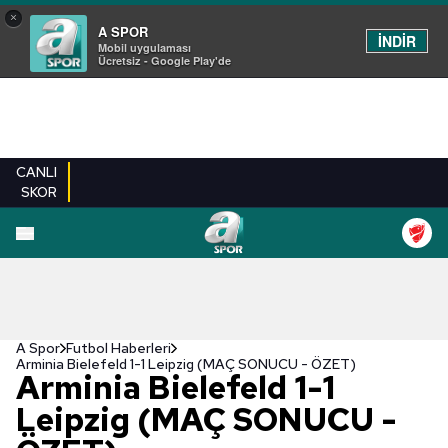
×
A SPOR
İNDİR
Mobil uygulaması
Ücretsiz - Google Play'de
CANLI
SKOR
A Spor
Futbol Haberleri
Arminia Bielefeld 1-1 Leipzig (MAÇ SONUCU - ÖZET)
Arminia Bielefeld 1-1
Leipzig (MAÇ SONUCU -