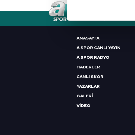
Her halükârda, kullanıcılar, bu 
RSS
YAYIN AKIŞI
FREKANSLAR
Sizlere daha iyi bir hizmet sun
çerezler vasıtasıyla çeşitli kiş
ANASAYFA
amacıyla kullanılmaktadır. Diğer
A SPOR CANLI YAYIN
reklam/pazarlama faaliyetlerinin
A SPOR RADYO
Çerezlere ilişkin tercihlerinizi 
HABERLER
butonuna tıklayabilir,
Çerez Bi
CANLI SKOR
6698 sayılı Kişisel Verilerin 
YAZARLAR
mevzuata uygun olarak kullanılan
GALERİ
VİDEO