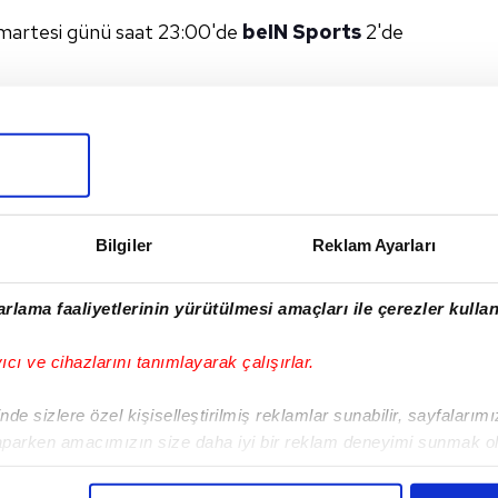
artesi günü saat 23:00'de
beIN Sports
2'de
I
Bilgiler
Reklam Ayarları
rlama faaliyetlerinin yürütülmesi amaçları ile çerezler kullan
Sonraki Haber
yıcı ve cihazlarını tanımlayarak çalışırlar.
Aston Villa - Arsenal
maçı saat kaçta?
de sizlere özel kişiselleştirilmiş reklamlar sunabilir, sayfalarım
aparken amacımızın size daha iyi bir reklam deneyimi sunmak ol
imizden gelen çabayı gösterdiğimizi ve bu noktada, reklamların ma
olduğunu sizlere hatırlatmak isteriz.