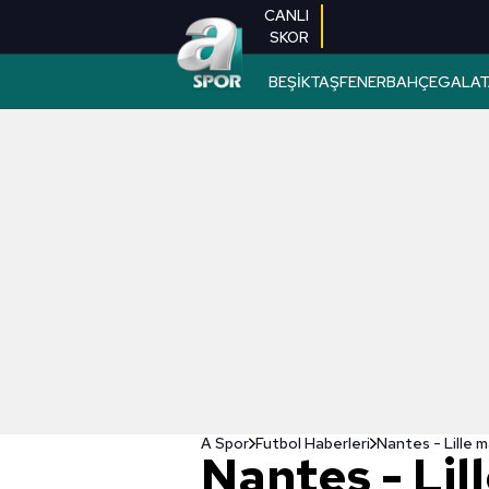
CANLI
SKOR
BEŞİKTAŞ
FENERBAHÇE
GALAT
A Spor
Futbol Haberleri
Nantes - Lille m
Nantes - Lil