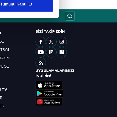
Tümünü Kabul Et
ar gösterilmeyecektir."
çerezler kullanılmaktadır. Bu
u hizmetlerinin sunulması
BIZI TAKIP EDIN
O
i ve sizlere yönelik
OL
nılacaktır.
ETBOL
kin detaylı bilgi için Ayarlar
 TAKIM
YBOL
UYGULAMALARIMIZI
ak ve sitemizde ilgili
R
İNDİRİN!
I TV
OR
BER