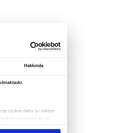
Hakkında
ılmaktadır.
ızda sizlere daha iyi reklam
duğunu ve sizlere en iyi
liyetlerimizi karşılamak