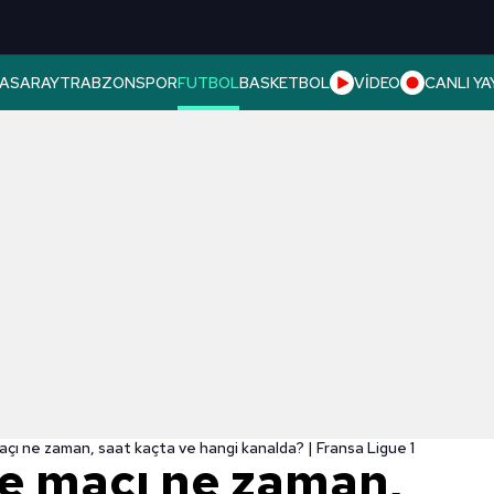
ASARAY
TRABZONSPOR
FUTBOL
BASKETBOL
VİDEO
CANLI YA
açı ne zaman, saat kaçta ve hangi kanalda? | Fransa Ligue 1
le maçı ne zaman,