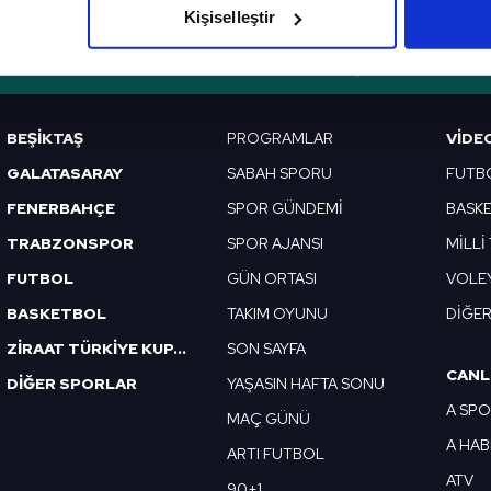
Kişiselleştir
çerezlere izin vermedikleri takdirde, kullanıcılara hedefli reklaml
VERI POLITIKASI
GIZLILIK BILDIRIMI
KÜNYE / İLETIŞIM
abilmek için İnternet Sitemizde kendimize ve üçüncü kişilere ait 
isel verileriniz işlenmekte olup gerekli olan çerezler bilgi toplum
BEŞİKTAŞ
PROGRAMLAR
VIDE
 çerezler, sitemizin daha işlevsel kılınması ve kişiselleştirilmes
GALATASARAY
SABAH SPORU
FUTB
 yapılması, amaçlarıyla sınırlı olarak açık rızanız dahilinde kulla
FENERBAHÇE
SPOR GÜNDEMİ
BASK
aşağıda yer alan panel vasıtasıyla belirleyebilirsiniz. Çerezlere iliş
TRABZONSPOR
SPOR AJANSI
MİLLİ
lgilendirme Metnimizi
ziyaret edebilirsiniz.
FUTBOL
GÜN ORTASI
VOLE
Korunması Kanunu uyarınca hazırlanmış Aydınlatma Metnimizi okum
BASKETBOL
TAKIM OYUNU
DİĞE
 çerezlerle ilgili bilgi almak için lütfen
tıklayınız
.
ZİRAAT TÜRKİYE KUPASI
SON SAYFA
CANL
DİĞER SPORLAR
YAŞASIN HAFTA SONU
A SP
MAÇ GÜNÜ
A HA
ARTI FUTBOL
ATV
90+1