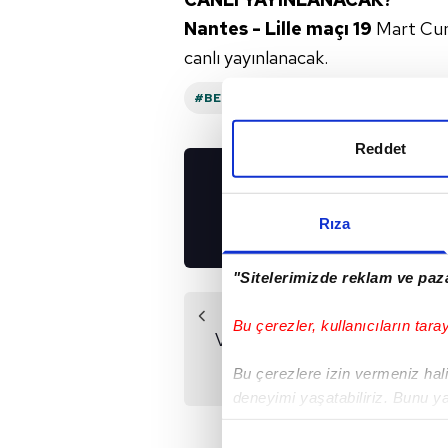
Nantes - Lille maçı 19
Mart Cum
canlı yayınlanacak.
#BEIN SPORTS
#NANTES
Reddet
UYGULAMALARIMIZ
İNDİRİN!
Rıza
"Sitelerimizde reklam ve paza
Önceki Haber
Bu çerezler, kullanıcıların tara
Vallecano - Atletico
Madrid maçı saat
Bu çerezlere izin vermeniz halin
kaçta?
deneyimi yaşatabiliriz. Bunu y
içerikleri sunabilmek adına el
noktasında tek gelir kalemimiz 