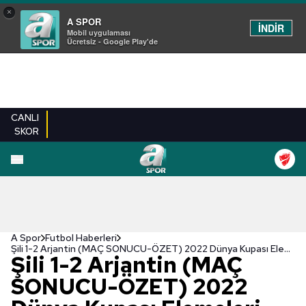
×
A SPOR
İNDİR
Mobil uygulaması
Ücretsiz - Google Play'de
CANLI
SKOR
A Spor
Futbol Haberleri
Şili 1-2 Arjantin (MAÇ SONUCU-ÖZET) 2022 Dünya Kupası Elemeleri
Şili 1-2 Arjantin (MAÇ
SONUCU-ÖZET) 2022