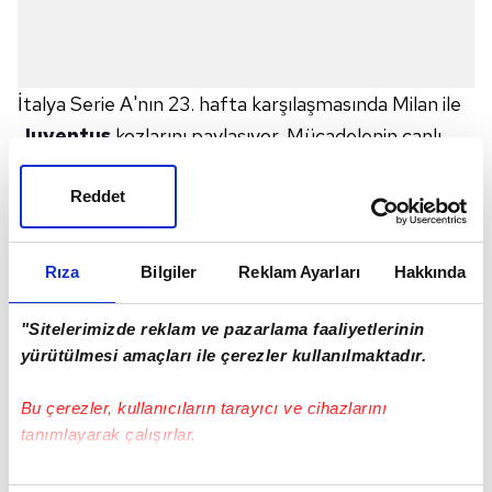
İtalya Serie A'nın 23. hafta karşılaşmasında Milan ile
Juventus
kozlarını paylaşıyor. Mücadelenin canlı
anlatımı haberimizde...
Reddet
MILAN JUVENTUS İLK 11'LER
Milan:
Maignan; Calabria, Kalulu, Romagnoli, Theo
Hernandez; Tonali, Krunic; Messias, Brahim Diaz,
Rıza
Bilgiler
Reklam Ayarları
Hakkında
Leao; Ibrahimovic.
Juventus:
Szczesny; De Sciglio, Rugani, Chiellini,
"Sitelerimizde reklam ve pazarlama faaliyetlerinin
yürütülmesi amaçları ile çerezler kullanılmaktadır.
Alex Sandro; Bentancur, Locatelli; Cuadrado,
Dybala, McKennie; Morata.
Bu çerezler, kullanıcıların tarayıcı ve cihazlarını
tanımlayarak çalışırlar.
Bu çerezlere izin vermeniz halinde sizlere özel