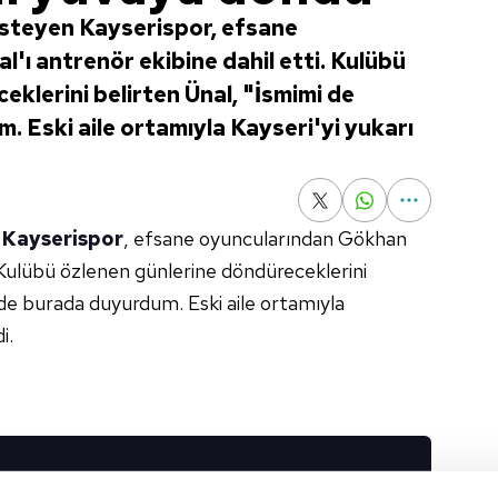
isteyen Kayserispor, efsane
'ı antrenör ekibine dahil etti. Kulübü
klerini belirten Ünal, "İsmimi de
. Eski aile ortamıyla Kayseri'yi yukarı
n
Kayserispor
, efsane oyuncularından Gökhan
. Kulübü özlenen günlerine döndüreceklerini
 de burada duyurdum. Eski aile ortamıyla
i.
I