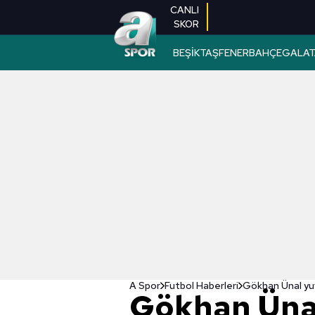
CANLI
SKOR
BEŞİKTAŞ
FENERBAHÇE
GALAT
A Spor
Futbol Haberleri
Gökhan Ünal yu
Gökhan Üna