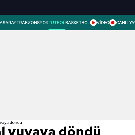
ASARAY
TRABZONSPOR
FUTBOL
BASKETBOL
VİDEO
CANLI YA
vaya döndü
l yuvaya döndü