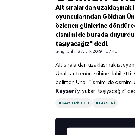
Alt sıralardan uzaklaşmak 
oyuncularından Gökhan Ünal
özlenen günlerine döndürece
cismimi de burada duyurdum
taşıyacağız" dedi.
Giriş Tarihi:
18 Aralık 2019 - 07:40
Alt
sıralardan uzaklaşmak isteye
Ünal'ı antrenör ekibine dahil etti
belirten Ünal, "İsmimi de cismimi
Kayseri
'yi yukarı taşıyacağız" ded
#KAYSERISPOR
#KAYSERI
UYGULAMALARIMIZ