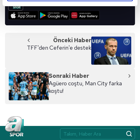
UYGULAMALARIMIZI İNDİRİN!
reklamların maliyetlerimizi karşılamak noktasında tek gelir
kalemimiz olduğunu sizlere hatırlatmak isteriz.
Her halükârda, kullanıcılar, bu çerezlere izin vermedikleri
takdirde, kullanıcılara hedefli reklamlar
Önceki Haber
gösterilmeyecektir."
TFF'den Ceferin'e destek
Sizlere daha iyi bir hizmet sunabilmek için İnternet
Sitemizde kendimize ve üçüncü kişilere ait çerezler
kullanılmaktadır. Bu çerezler vasıtasıyla çeşitli kişisel
Sonraki Haber
verileriniz işlenmekte olup gerekli olan çerezler bilgi
Agüero coştu, Man City farka
toplumu hizmetlerinin sunulması amacıyla
koştu!
kullanılmaktadır. Diğer çerezler, sitemizin daha işlevsel
kılınması ve kişiselleştirilmesi ve sizlere yönelik
reklam/pazarlama faaliyetlerinin yapılması, amaçlarıyla
sınırlı olarak açık rızanız dahilinde kullanılacaktır.
Çerezlere ilişkin tercihlerinizi aşağıda yer alan panel
vasıtasıyla belirleyebilirsiniz. Çerezlere ilişkin detaylı bilgi