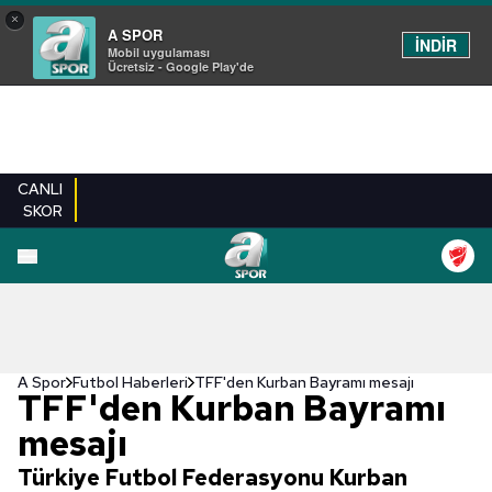
×
A SPOR
İNDİR
Mobil uygulaması
Ücretsiz - Google Play'de
CANLI
SKOR
A Spor
Futbol Haberleri
TFF'den Kurban Bayramı mesajı
TFF'den Kurban Bayramı
mesajı
Türkiye Futbol Federasyonu Kurban