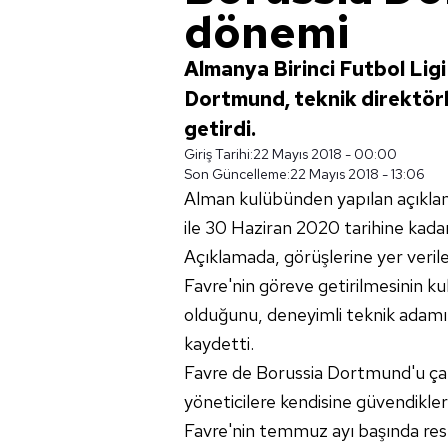
dönemi
Almanya Birinci Futbol Lig
Dortmund, teknik direktörlü
getirdi.
Giriş Tarihi:
22 Mayıs 2018 - 00:00
Son Güncelleme:
22 Mayıs 2018 - 13:06
Alman kulübünden yapılan açıkla
ile 30 Haziran 2020 tarihine kadar
Açıklamada, görüşlerine yer verile
Favre'nin göreve getirilmesinin k
olduğunu, deneyimli teknik adam
kaydetti.
Favre de Borussia Dortmund'u çalı
yöneticilere kendisine güvendikleri
Favre'nin temmuz ayı başında res