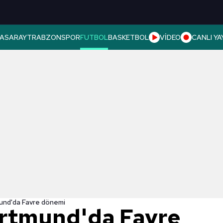
ASARAY
TRABZONSPOR
FUTBOL
BASKETBOL
VİDEO
CANLI YA
und'da Favre dönemi
ortmund'da Favre