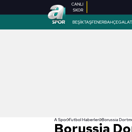
CANLI
SKOR
BEŞİKTAŞ
FENERBAHÇE
GALAT
A Spor
Futbol Haberleri
Borussia Dortm
Borussia D