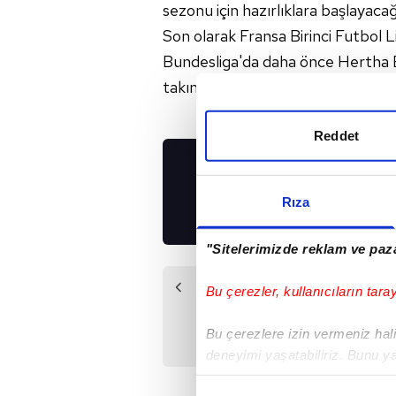
sezonu için hazırlıklara başlayacağ
Son olarak Fransa Birinci Futbol Li
Bundesliga'da daha önce Hertha 
takımlarında görev yapmıştı.
Reddet
UYGULAMALARIMIZ
İNDİRİN!
Rıza
"Sitelerimizde reklam ve paza
Önceki Haber
Bu çerezler, kullanıcıların tara
İspanya,
Lopetegui'nin
Bu çerezlere izin vermeniz halin
sözleşmesini uzattı
deneyimi yaşatabiliriz. Bunu y
içerikleri sunabilmek adına el