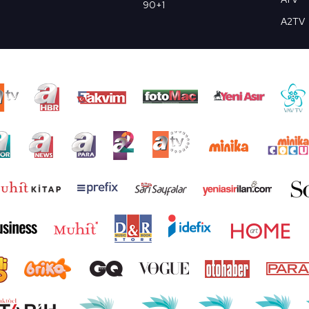
90+1
A2TV