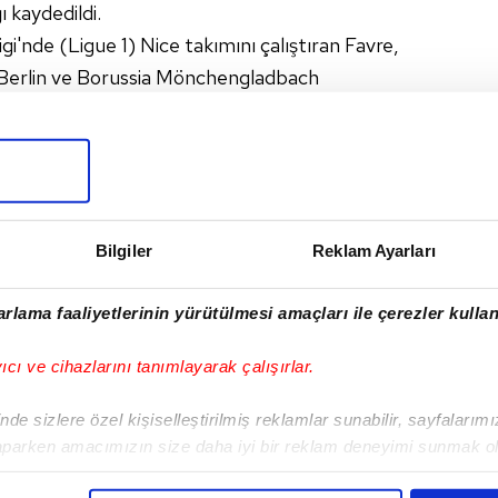
ı kaydedildi.
gi'nde (Ligue 1) Nice takımını çalıştıran Favre,
Berlin ve Borussia Mönchengladbach
I
Bilgiler
Reklam Ayarları
rlama faaliyetlerinin yürütülmesi amaçları ile çerezler kullan
Sonraki Haber
yıcı ve cihazlarını tanımlayarak çalışırlar.
Herkes Salah'ın
kararını merak ediyor
de sizlere özel kişiselleştirilmiş reklamlar sunabilir, sayfalarım
aparken amacımızın size daha iyi bir reklam deneyimi sunmak ol
imizden gelen çabayı gösterdiğimizi ve bu noktada, reklamların ma