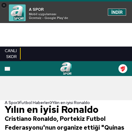
×
A SPOR
İNDİR
Mobil uygulaması
Ücretsiz - Google Play'de
CANLI
SKOR
A Spor
Futbol Haberleri
Yılın en iyisi Ronaldo
Yılın en iyisi Ronaldo
Cristiano Ronaldo, Portekiz Futbol
Federasyonu'nun organize ettiği "Quinas