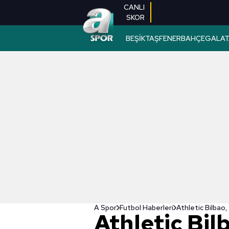
CANLI
SKOR
BEŞİKTAŞ
FENERBAHÇE
GALAT
A Spor
Futbol Haberleri
Athletic Bilbao,
Athletic Bil