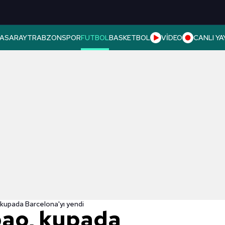
ASARAY
TRABZONSPOR
FUTBOL
BASKETBOL
VİDEO
CANLI YA
 kupada Barcelona'yı yendi
bao, kupada