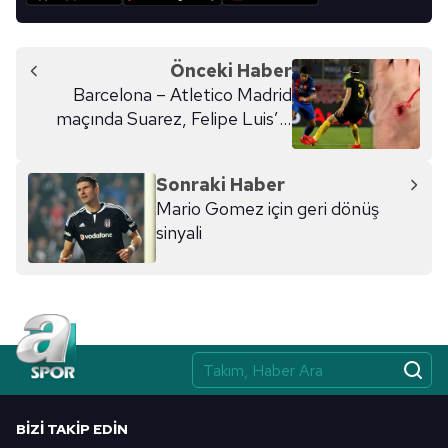
toplumu hizmetlerinin sunulması amacıyla
kullanılmaktadır. Diğer çerezler, sitemizin daha işlevsel
Önceki Haber
kılınması ve kişiselleştirilmesi ve sizlere yönelik
Barcelona – Atletico Madrid
reklam/pazarlama faaliyetlerinin yapılması, amaçlarıyla
maçında Suarez, Felipe Luis’in
sınırlı olarak açık rızanız dahilinde kullanılacaktır.
ayağını deldi!
Çerezlere ilişkin tercihlerinizi aşağıda yer alan panel
Sonraki Haber
vasıtasıyla belirleyebilirsiniz. Çerezlere ilişkin detaylı bilgi
Mario Gomez için geri dönüş
için Ayarlar butonuna tıklayabilir,
Çerez Bilgilendirme
sinyali
Metnimizi
ziyaret edebilirsiniz.
6698 sayılı Kişisel Verilerin Korunması Kanunu uyarınca
hazırlanmış Aydınlatma Metnimizi okumak ve sitemizde
ilgili mevzuata uygun olarak kullanılan çerezlerle ilgili bilgi
almak için lütfen
tıklayınız
.
BIZI TAKIP EDIN