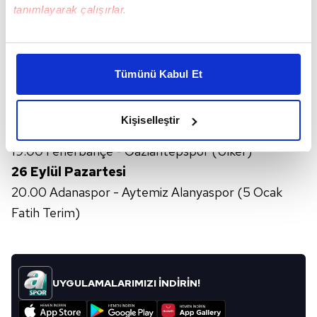
25 Eylül Pazar
tanımlayarak çalışırlar.
13.30 Kayserispor - Çaykur Rizespor (Büyükşehir
Bu çerezlere izin vermeniz halinde sizlere özel
Belediyesi Kadir Has)
kişiselleştirilmiş reklamlar sunabilir, sayfalarımızda sizlere
16.00 Bursaspor - Kasımpaşa (Bursa Büyükşehir
Tümünü Kabul Et
daha iyi reklam deneyimi yaşatabiliriz. Bunu yaparken
Belediye)
amacımızın size daha iyi bir reklam deneyimi sunmak
19.00 Gençlerbirliği - Kardemir Karabükspor (Ankara
olduğunu ve sizlere en iyi içerikleri sunabilmek adına
Kişiselleştir
19 Mayıs)
elimizden gelen çabayı gösterdiğimizi ve bu noktada,
reklamların maliyetlerimizi karşılamak noktasında tek gelir
19.00 Fenerbahçe - Gaziantepspor (Ülker)
kalemimiz olduğunu sizlere hatırlatmak isteriz.
26 Eylül Pazartesi
20.00 Adanaspor - Aytemiz Alanyaspor (5 Ocak
Her halükârda, kullanıcılar, bu çerezlere izin vermedikleri
Fatih Terim)
takdirde, kullanıcılara hedefli reklamlar
gösterilmeyecektir."
Sizlere daha iyi bir hizmet sunabilmek için İnternet
Sitemizde kendimize ve üçüncü kişilere ait çerezler
UYGULAMALARIMIZI İNDİRİN!
kullanılmaktadır. Bu çerezler vasıtasıyla çeşitli kişisel
verileriniz işlenmekte olup gerekli olan çerezler bilgi