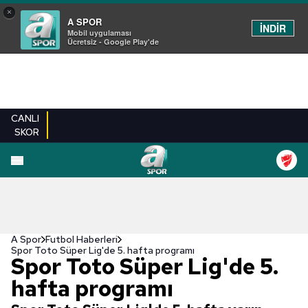
×
A SPOR
İNDİR
Mobil uygulaması
Ücretsiz - Google Play'de
CANLI
SKOR
A Spor
Futbol Haberleri
Spor Toto Süper Lig'de 5. hafta programı
Spor Toto Süper Lig'de 5.
hafta programı