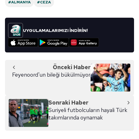
#ALMANYA
#CEZA
UYGULAMALARIMIZI İNDİRİN!
Önceki Haber
Feyenoord'un bileği bükülmüyor
Sonraki Haber
Suriyeli futbolcuların hayali Türk
takımlarında oynamak