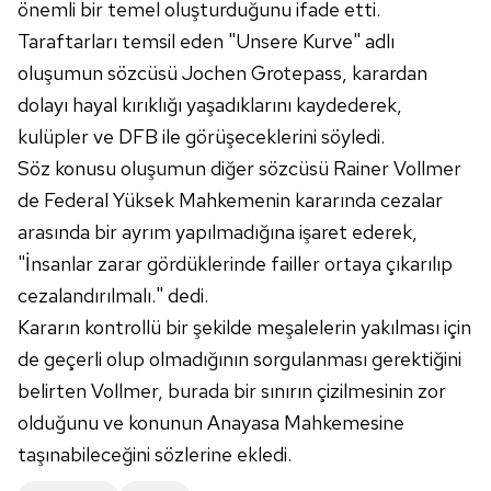
önemli bir temel oluşturduğunu ifade etti.
Sitemizde kendimize ve üçüncü kişilere ait çerezler
Taraftarları temsil eden "Unsere Kurve" adlı
kullanılmaktadır. Bu çerezler vasıtasıyla çeşitli kişisel
oluşumun sözcüsü Jochen Grotepass, karardan
verileriniz işlenmekte olup gerekli olan çerezler bilgi
dolayı hayal kırıklığı yaşadıklarını kaydederek,
toplumu hizmetlerinin sunulması amacıyla
kullanılmaktadır. Diğer çerezler, sitemizin daha işlevsel
kulüpler ve DFB ile görüşeceklerini söyledi.
kılınması ve kişiselleştirilmesi ve sizlere yönelik
Söz konusu oluşumun diğer sözcüsü Rainer Vollmer
reklam/pazarlama faaliyetlerinin yapılması, amaçlarıyla
de Federal Yüksek Mahkemenin kararında cezalar
sınırlı olarak açık rızanız dahilinde kullanılacaktır.
arasında bir ayrım yapılmadığına işaret ederek,
"İnsanlar zarar gördüklerinde failler ortaya çıkarılıp
Çerezlere ilişkin tercihlerinizi aşağıda yer alan panel
vasıtasıyla belirleyebilirsiniz. Çerezlere ilişkin detaylı bilgi
cezalandırılmalı." dedi.
için Ayarlar butonuna tıklayabilir,
Çerez Bilgilendirme
Kararın kontrollü bir şekilde meşalelerin yakılması için
Metnimizi
ziyaret edebilirsiniz.
de geçerli olup olmadığının sorgulanması gerektiğini
belirten Vollmer, burada bir sınırın çizilmesinin zor
6698 sayılı Kişisel Verilerin Korunması Kanunu uyarınca
olduğunu ve konunun Anayasa Mahkemesine
hazırlanmış Aydınlatma Metnimizi okumak ve sitemizde
ilgili mevzuata uygun olarak kullanılan çerezlerle ilgili bilgi
taşınabileceğini sözlerine ekledi.
almak için lütfen
tıklayınız
.