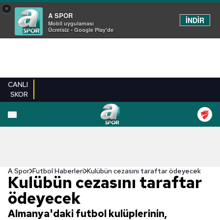
×
A SPOR
İNDİR
Mobil uygulaması
Ücretsiz - Google Play'de
CANLI
SKOR
A Spor
Futbol Haberleri
Kulübün cezasını taraftar ödeyecek
Kulübün cezasını taraftar
ödeyecek
Almanya'daki futbol kulüplerinin,