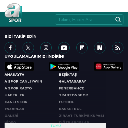
BIZI TAKIP EDIN
UYGULAMALARIMIZI İNDİRİN!
ANASAYFA
BEŞİKTAŞ
A SPOR CANLI YAYIN
GALATASARAY
A SPOR RADYO
FENERBAHÇE
HABERLER
TRABZONSPOR
CANLI SKOR
FUTBOL
YAZARLAR
BASKETBOL
GALERİ
ZİRAAT TÜRKİYE KUPASI
VİDEO
DİĞER SPORLAR
TÜMÜ