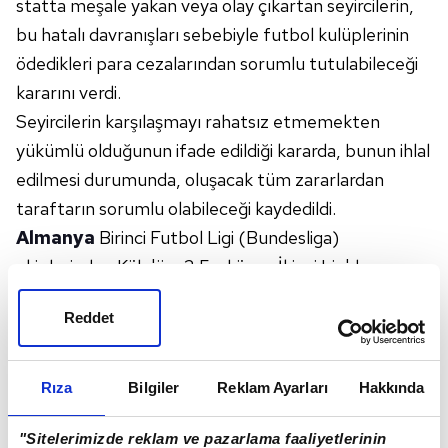
statta meşale yakan veya olay çıkartan seyircilerin,
bu hatalı davranışları sebebiyle futbol kulüplerinin
ödedikleri para cezalarından sorumlu tutulabileceği
kararını verdi.
Seyircilerin karşılaşmayı rahatsız etmemekten
yükümlü olduğunun ifade edildiği kararda, bunun ihlal
edilmesi durumunda, oluşacak tüm zararlardan
taraftarın sorumlu olabileceği kaydedildi.
Almanya
Birinci Futbol Ligi (Bundesliga)
ekiplerinden Köln'ün, 2,5 yıl önce İkinci Lig'de
Paderborn'a karşı evinde oynadığı maçta bir
Reddet
taraftar, meşale yakarak 7 seyircinin yaralanmasına
sebep olmuştu. Bundan dolayı ev sahibi kulüp,
Almanya Futbol Federasyonu (DFB) tarafından 50
Rıza
Bilgiler
Reklam Ayarları
Hakkında
bin avro para cezasına çarptırılmıştı.
Köln Kulübü, cezayı ödedikten sonra söz konusu
"Sitelerimizde reklam ve pazarlama faaliyetlerinin