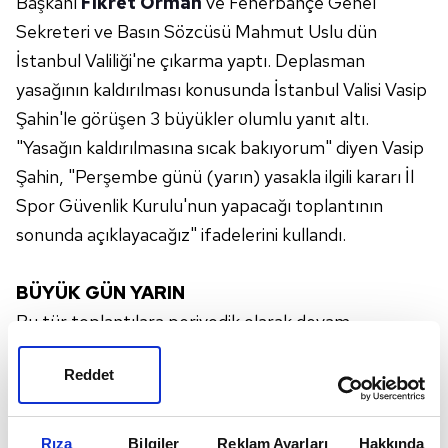
Başkanı
Fikret Orman
ve Fenerbahçe Genel
Sekreteri ve Basın Sözcüsü Mahmut Uslu dün
İstanbul Valiliği'ne çıkarma yaptı. Deplasman
yasağının kaldırılması konusunda İstanbul Valisi Vasip
Şahin'le görüşen 3 büyükler olumlu yanıt altı.
"Yasağın kaldırılmasına sıcak bakıyorum" diyen Vasip
Şahin, "Perşembe günü (yarın) yasakla ilgili kararı İl
Spor Güvenlik Kurulu'nun yapacağı toplantının
sonunda açıklayacağız" ifadelerini kullandı.
BÜYÜK GÜN YARIN
Bu tür toplantılara periyodik olarak devam
edeceklerini belirten Vali Şahin, "Valilik olarak yasağın
Reddet
kaldırılmasına sıcak bakıyoruz. Umarım istediğimiz
doğrultuda kuruldan güzel bir karar çıkar ve
tribünlerde daha önceden olduğu gibi yine bütün
Rıza
Bilgiler
Reklam Ayarları
Hakkında