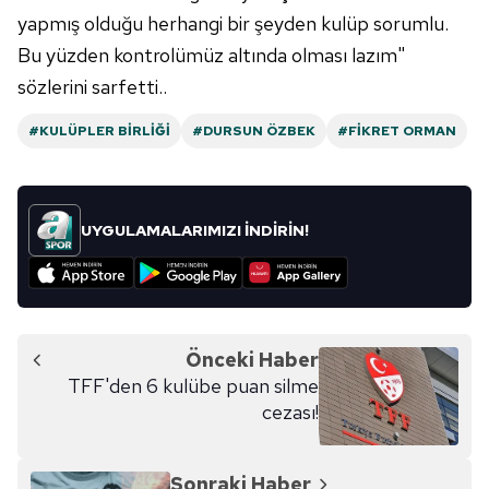
ilgili mevzuata uygun olarak kullanılan çerezlerle ilgili bilgi
yapmış olduğu herhangi bir şeyden kulüp sorumlu.
almak için lütfen
tıklayınız
.
Bu yüzden kontrolümüz altında olması lazım"
sözlerini sarfetti..
#KULÜPLER BIRLIĞI
#DURSUN ÖZBEK
#FIKRET ORMAN
UYGULAMALARIMIZI İNDİRİN!
Önceki Haber
TFF'den 6 kulübe puan silme
cezası!
Sonraki Haber