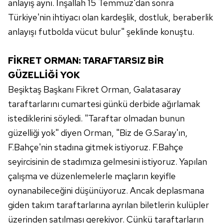
anlayış aynı. İnşallah 15 Temmuz'dan sonra
gösterilmeyecektir."
Türkiye'nin ihtiyacı olan kardeşlik, dostluk, beraberlik
Sizlere daha iyi bir hizmet sunabilmek için İnternet
anlayışı futbolda vücut bulur" şeklinde konuştu.
Sitemizde kendimize ve üçüncü kişilere ait çerezler
kullanılmaktadır. Bu çerezler vasıtasıyla çeşitli kişisel
FİKRET ORMAN: TARAFTARSIZ BİR
verileriniz işlenmekte olup gerekli olan çerezler bilgi
GÜZELLİĞİ YOK
toplumu hizmetlerinin sunulması amacıyla
kullanılmaktadır. Diğer çerezler, sitemizin daha işlevsel
Beşiktaş Başkanı Fikret Orman, Galatasaray
kılınması ve kişiselleştirilmesi ve sizlere yönelik
taraftarlarını cumartesi günkü derbide ağırlamak
reklam/pazarlama faaliyetlerinin yapılması, amaçlarıyla
istediklerini söyledi. "Taraftar olmadan bunun
sınırlı olarak açık rızanız dahilinde kullanılacaktır.
güzelliği yok" diyen Orman, "Biz de G.Saray'ın,
F.Bahçe'nin stadına gitmek istiyoruz. F.Bahçe
Çerezlere ilişkin tercihlerinizi aşağıda yer alan panel
vasıtasıyla belirleyebilirsiniz. Çerezlere ilişkin detaylı bilgi
seyircisinin de stadımıza gelmesini istiyoruz. Yapılan
için Ayarlar butonuna tıklayabilir,
Çerez Bilgilendirme
çalışma ve düzenlemelerle maçların keyifle
Metnimizi
ziyaret edebilirsiniz.
oynanabileceğini düşünüyoruz. Ancak deplasmana
giden takım taraftarlarına ayrılan biletlerin kulüpler
6698 sayılı Kişisel Verilerin Korunması Kanunu uyarınca
üzerinden satılması gerekiyor. Çünkü taraftarların
hazırlanmış Aydınlatma Metnimizi okumak ve sitemizde