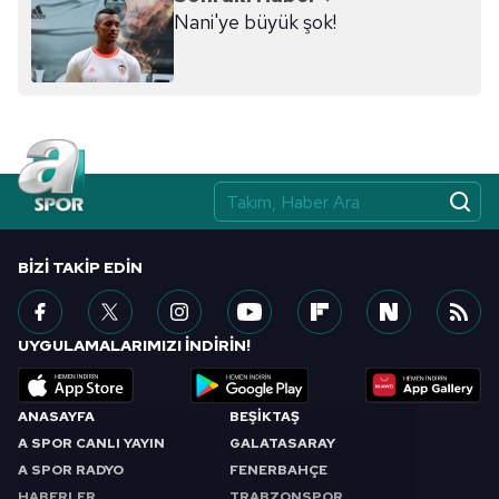
Nani'ye büyük şok!
BIZI TAKIP EDIN
UYGULAMALARIMIZI İNDİRİN!
ANASAYFA
BEŞİKTAŞ
A SPOR CANLI YAYIN
GALATASARAY
A SPOR RADYO
FENERBAHÇE
HABERLER
TRABZONSPOR