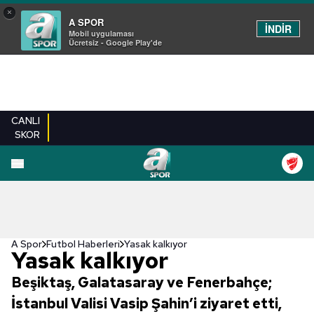
×
A SPOR
İNDİR
Mobil uygulaması
Ücretsiz - Google Play'de
CANLI
SKOR
A Spor
Futbol Haberleri
Yasak kalkıyor
Yasak kalkıyor
Beşiktaş, Galatasaray ve Fenerbahçe;
İstanbul Valisi Vasip Şahin’i ziyaret etti,