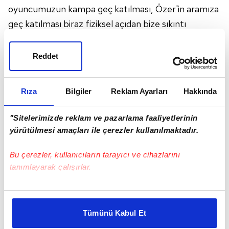
oyuncumuzun kampa geç katılması, Özer'in aramıza
geç katılması biraz fiziksel açıdan bize sıkıntı
oluşturuyor. Bunu en kısa zamanda çözüp, daha iyi
yerlere geleceğiz. Bugün oyun olarak yenildiğimizi
Reddet
düşünmüyorum, skor olarak yenildik. Beşiktaş'ı
tebrik ederim."
Rıza
Bilgiler
Reklam Ayarları
Hakkında
"Sitelerimizde reklam ve pazarlama faaliyetlerinin
yürütülmesi amaçları ile çerezler kullanılmaktadır.
Bu çerezler, kullanıcıların tarayıcı ve cihazlarını
tanımlayarak çalışırlar.
Bu çerezlere izin vermeniz halinde sizlere özel
kişiselleştirilmiş reklamlar sunabilir, sayfalarımızda sizlere
Tümünü Kabul Et
daha iyi reklam deneyimi yaşatabiliriz. Bunu yaparken
amacımızın size daha iyi bir reklam deneyimi sunmak