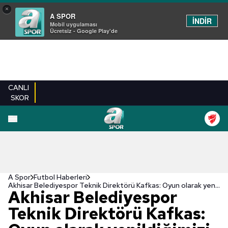
×
A SPOR
İNDİR
Mobil uygulaması
Ücretsiz - Google Play'de
CANLI
SKOR
A Spor
Futbol Haberleri
Akhisar Belediyespor Teknik Direktörü Kafkas: Oyun olarak yenildiğimizi düşünmüyorum
Akhisar Belediyespor
Teknik Direktörü Kafkas: