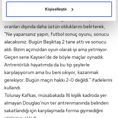
olduğunu ve sizlere en iyi içerikleri sunabilmek adına
Kişiselleştir
elimizden gelen çabayı gösterdiğimizi ve bu noktada,
Kafkas, istatistiklere bakıldığında, topla oynama
reklamların maliyetlerimizi karşılamak noktasında tek gelir
kalemimiz olduğunu sizlere hatırlatmak isteriz.
oranları dışında daha üstün olduklarını belirterek,
"Ne yaparsanız yapın, futbol sonuç oyunu, sonucu
Her halükârda, kullanıcılar, bu çerezlere izin vermedikleri
alacaksınız. Bugün Beşiktaş 2 tane attı ve sonucu
takdirde, kullanıcılara hedefli reklamlar
aldı. Bizim açımızdan oyun olarak iyi ama yetmiyor.
gösterilmeyecektir."
Geçen sene Kayseri'de de böyle maçlar oynadık.
Sizlere daha iyi bir hizmet sunabilmek için İnternet
Antrenörlük hayatımda da bu tip şeylerle
Sitemizde kendimize ve üçüncü kişilere ait çerezler
karşılaşıyorum ama bu beni sıkıyor, kazanmak
kullanılmaktadır. Bu çerezler vasıtasıyla çeşitli kişisel
gerekiyor. Bugün maçın hakkı 2-0 değildi." ifadelerini
verileriniz işlenmekte olup gerekli olan çerezler bilgi
kullandı.
toplumu hizmetlerinin sunulması amacıyla
kullanılmaktadır. Diğer çerezler, sitemizin daha işlevsel
Tolunay Kafkas, müsabakada 18 kişilik kadroda yer
kılınması ve kişiselleştirilmesi ve sizlere yönelik
almayan Douglao'nun ter antrenmanında belinden
reklam/pazarlama faaliyetlerinin yapılması, amaçlarıyla
sakatlandığı için karşılaşmada forma giymediğini
sınırlı olarak açık rızanız dahilinde kullanılacaktır.