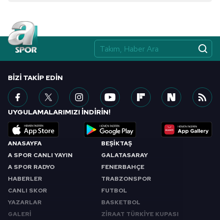
BIZI TAKIP EDIN
UYGULAMALARIMIZI İNDİRİN!
ANASAYFA
BEŞİKTAŞ
A SPOR CANLI YAYIN
GALATASARAY
A SPOR RADYO
FENERBAHÇE
HABERLER
TRABZONSPOR
CANLI SKOR
FUTBOL
YAZARLAR
BASKETBOL
GALERİ
ZİRAAT TÜRKİYE KUPASI