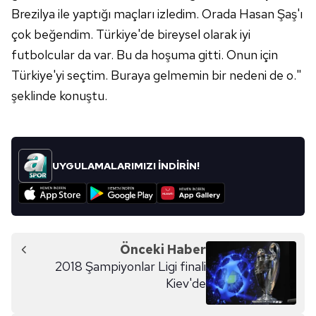
reklam/pazarlama faaliyetlerinin yapılması, amaçlarıyla
Brezilya ile yaptığı maçları izledim. Orada Hasan Şaş'ı
sınırlı olarak açık rızanız dahilinde kullanılacaktır.
çok beğendim. Türkiye'de bireysel olarak iyi
futbolcular da var. Bu da hoşuma gitti. Onun için
Çerezlere ilişkin tercihlerinizi aşağıda yer alan panel
Türkiye'yi seçtim. Buraya gelmemin bir nedeni de o."
vasıtasıyla belirleyebilirsiniz. Çerezlere ilişkin detaylı bilgi
için Ayarlar butonuna tıklayabilir,
Çerez Bilgilendirme
şeklinde konuştu.
Metnimizi
ziyaret edebilirsiniz.
6698 sayılı Kişisel Verilerin Korunması Kanunu uyarınca
hazırlanmış Aydınlatma Metnimizi okumak ve sitemizde
UYGULAMALARIMIZI İNDİRİN!
ilgili mevzuata uygun olarak kullanılan çerezlerle ilgili bilgi
almak için lütfen
tıklayınız
.
Önceki Haber
2018 Şampiyonlar Ligi finali
Kiev'de