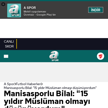
×
A SPOR
İNDİR
Mobil uygulaması
Ücretsiz - Google Play'de
CANLI
SKOR
A Spor
Futbol Haberleri
Manisasporlu Bilal: "15 yıldır Müslüman olmayı düşünüyordum"
Manisasporlu Bilal: "15
yıldır Müslüman olmayı