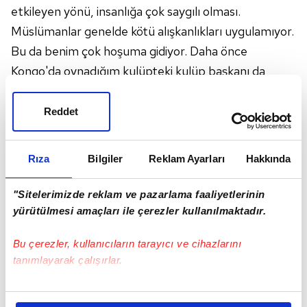
etkileyen yönü, insanlığa çok saygılı olması.
Müslümanlar genelde kötü alışkanlıkları uygulamıyor.
Bu da benim çok hoşuma gidiyor. Daha önce
Kongo'da oynadığım kulüpteki kulüp başkanı da
Müslümandı. Ben de 15 yıldır dinimi değiştirmeyi,
Katoliklikten (Hristiyanlığın bir mezhebi)
Reddet
Müslümanlığa geçmeyi zaten düşünüyordum. İslam
dini de bana çok çekici geliyordu. Onun için İslam
Rıza
Bilgiler
Reklam Ayarları
Hakkında
dinine geçmeye karar verdim. İslamın prensipleri de
kafama yattı, uygulamaya başladım."
"Sitelerimizde reklam ve pazarlama faaliyetlerinin
yürütülmesi amaçları ile çerezler kullanılmaktadır.
Eski takımı Kongo Brasilva Cablin'in başkanının ismini
Bu çerezler, kullanıcıların tarayıcı ve cihazlarını
aldığını söyleyen Bilal, şöyle konuştu:
tanımlayarak çalışırlar.
"Başkanımın ismi de Bilal'di. Başkanım bana oğlu gibi
Bu çerezlere izin vermeniz halinde sizlere özel