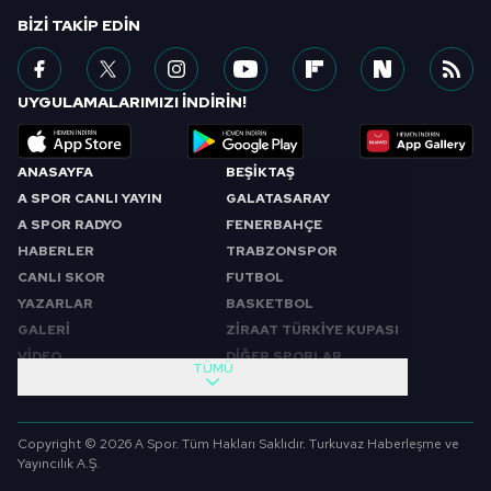
BIZI TAKIP EDIN
UYGULAMALARIMIZI İNDİRİN!
ANASAYFA
BEŞİKTAŞ
A SPOR CANLI YAYIN
GALATASARAY
A SPOR RADYO
FENERBAHÇE
HABERLER
TRABZONSPOR
CANLI SKOR
FUTBOL
YAZARLAR
BASKETBOL
GALERİ
ZİRAAT TÜRKİYE KUPASI
VİDEO
DİĞER SPORLAR
TÜMÜ
PROGRAMLAR
VIDEO
SABAH SPORU
FUTBOL
Copyright © 2026 A Spor. Tüm Hakları Saklıdır. Turkuvaz Haberleşme ve
SPOR GÜNDEMİ
BASKETBOL
Yayıncılık A.Ş.
SPOR AJANSI
MİLLİ TAKIM