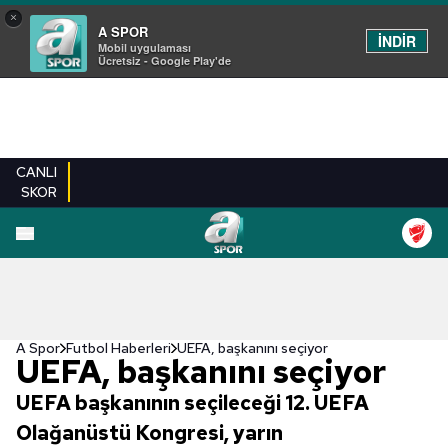
×
A SPOR
İNDİR
Mobil uygulaması
Ücretsiz - Google Play'de
CANLI
SKOR
A Spor
Futbol Haberleri
UEFA, başkanını seçiyor
UEFA, başkanını seçiyor
UEFA başkanının seçileceği 12. UEFA
Olağanüstü Kongresi, yarın