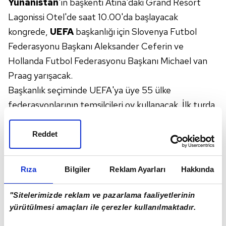
Yunanistan
'ın başkenti Atina'daki Grand Resort
Lagonissi Otel'de saat 10.00'da başlayacak
kongrede,
UEFA
başkanlığı için Slovenya Futbol
Federasyonu Başkanı Aleksander Ceferin ve
Hollanda Futbol Federasyonu Başkanı Michael van
Praag yarışacak.
Başkanlık seçiminde UEFA'ya üye 55 ülke
federasyonlarının temsilcileri oy kullanacak. İlk turda,
adaylardan biri oyların yarısından fazlasını alması
halinde başkanlığa seçilecek. Bu gerçekleşmediği
Reddet
takdirde ikinci turda oy çoğunluğunu yakalayan isim
seçimin kazananı olacak.
Rıza
Bilgiler
Reklam Ayarları
Hakkında
"Sitelerimizde reklam ve pazarlama faaliyetlerinin
UEFA'nın FIFA Konseyi'ndeki kadın üyesinin de
yürütülmesi amaçları ile çerezler kullanılmaktadır.
belirleneceği kongreye,
FIFA
Etik Komitesi'nden