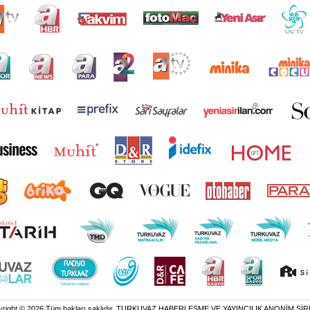
yright © 2026 Tüm hakları saklıdır. TURKUVAZ HABERLEŞME VE YAYINCILIK ANONİM ŞİR