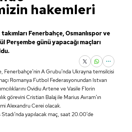
mizin hakemleri
 takımları Fenerbahçe, Osmanlıspor ve
lül Perşembe günü yapacağı maçları
ldu.
, Fenerbahçe'nin A Grubu'nda Ukrayna temsilcisi
 maçı Romanya Futbol Federasyonundan Istvan
cılıklarını Ovidiu Artene ve Vasile Florin
ık görevini Cristian Balaj ile Marius Avram'ın
mi Alexandru Cerei olacak.
Stadı'nda yapılacak maç, saat 20.00'de