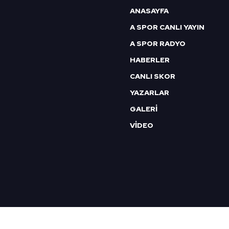
6698 sayılı Kişisel Verilerin 
ANASAYFA
mevzuata uygun olarak kullanılan
A SPOR CANLI YAYIN
A SPOR RADYO
HABERLER
CANLI SKOR
YAZARLAR
GALERİ
VİDEO