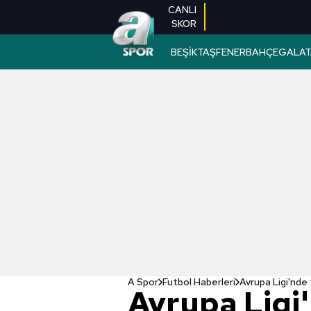
CANLI
SKOR
BEŞİKTAŞ
FENERBAHÇE
GALAT
A Spor
Futbol Haberleri
Avrupa Ligi'nde 
Avrupa Ligi