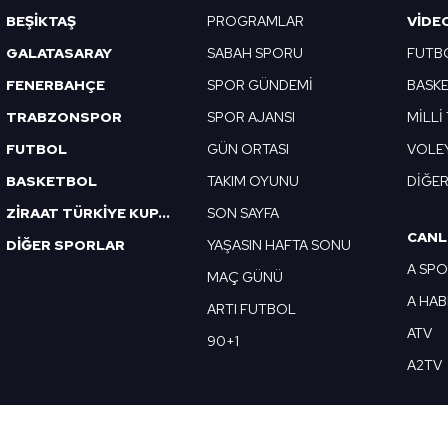
Korunması Kanunu uyarınca hazırlanmış Aydınlatma Metnimizi okum
BEŞİKTAŞ
PROGRAMLAR
VIDE
 çerezlerle ilgili bilgi almak için lütfen
tıklayınız
.
GALATASARAY
SABAH SPORU
FUTB
FENERBAHÇE
SPOR GÜNDEMİ
BASK
TRABZONSPOR
SPOR AJANSI
MİLLİ
FUTBOL
GÜN ORTASI
VOLE
BASKETBOL
TAKIM OYUNU
DİĞE
ZİRAAT TÜRKİYE KUPASI
SON SAYFA
CANL
DİĞER SPORLAR
YAŞASIN HAFTA SONU
A SP
MAÇ GÜNÜ
A HA
ARTI FUTBOL
ATV
90+1
A2TV