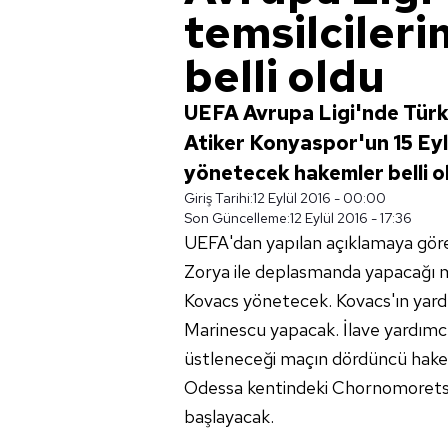
temsilcileri
belli oldu
UEFA Avrupa Ligi'nde Türk
Atiker Konyaspor'un 15 Ey
yönetecek hakemler belli o
Giriş Tarihi:
12 Eylül 2016 - 00:00
Son Güncelleme:
12 Eylül 2016 - 17:36
UEFA'dan yapılan açıklamaya göre
Zorya ile deplasmanda yapacağı
Kovacs yönetecek. Kovacs'ın yardım
Marinescu yapacak. İlave yardımcıl
üstleneceği maçın dördüncü hake
Odessa kentindeki Chornomorets 
başlayacak.