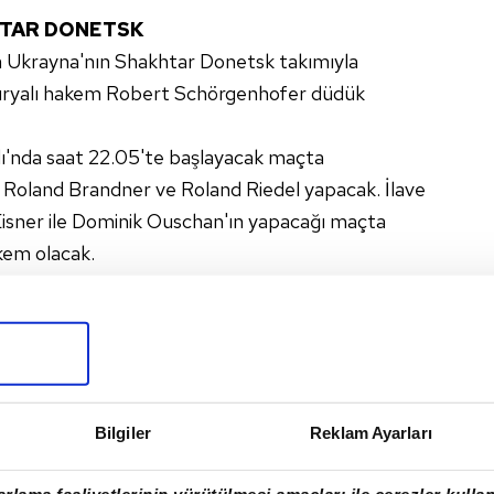
TAR DONETSK
 Ukrayna'nın Shakhtar Donetsk takımıyla
uryalı hakem Robert Schörgenhofer düdük
ı'nda saat 22.05'te başlayacak maçta
ı Roland Brandner ve Roland Riedel yapacak. İlave
Eisner ile Dominik Ouschan'ın yapacağı maçta
kem olacak.
KREŞ
ua Bükreş takımıyla oynayacağı L Grubu maçını
ndan Tobias Welz yönetecek.
aşlayacak maçta Welz'in yardımcılıklarını Jan
Bilgiler
Reklam Ayarları
k. İlave yardımcı hakemliğini Robert Hartmann ile
ördüncü hakem olarak Stefan Lupp görev alacak.