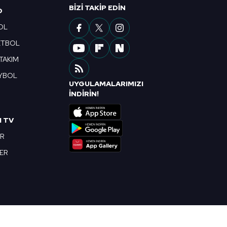
ak ve sitemizde ilgili
BIZI TAKIP EDIN
O
OL
ETBOL
 TAKIM
YBOL
UYGULAMALARIMIZI
R
İNDİRİN!
I TV
OR
BER