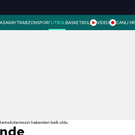
ASARAY
TRABZONSPOR
FUTBOL
BASKETBOL
VİDEO
CANLI YA
temsilcilerimizin hakemleri belli oldu
'nde