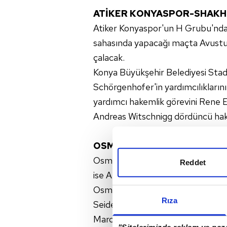
ATİKER KONYASPOR-SHAKH
Atiker Konyaspor'un H Grubu'nda
sahasında yapacağı maçta Avust
çalacak.
Konya Büyükşehir Belediyesi Stad
Schörgenhofer'in yardımcılıkların
yardımcı hakemlik görevini Rene 
Andreas Witschnigg dördüncü ha
OSMANLISPOR-STEAUA BÜ
Osmanlıspor'un Romanya'nın Stea
Reddet
ise Almanya Futbol Federasyonu
Osmanlı Stadı'nda saat 22.05'te b
Rıza
Seidel ve Rafael Foltyn üstlenece
Marco Fritz'in yapacağı maçta d