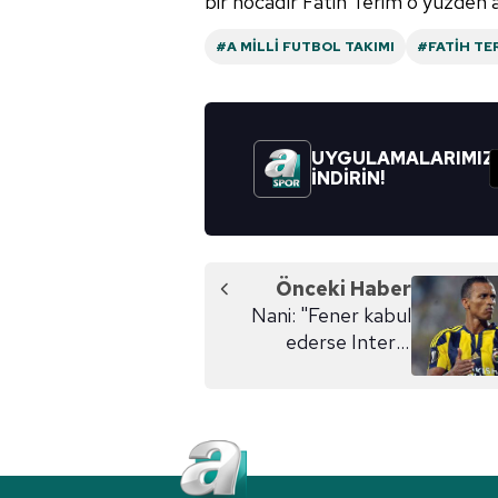
bir hocadır Fatih Terim o yüzden 
6698 sayılı Kişisel Verilerin 
#A MILLI FUTBOL TAKIMI
#FATIH TE
mevzuata uygun olarak kullanılan
UYGULAMALARIMIZ
İNDİRİN!
Önceki Haber
Nani: "Fener kabul
ederse Inter'e
gidebilirim"