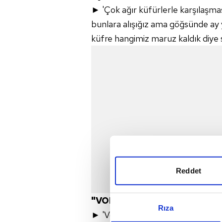
► 'Çok ağır küfürlerle karşılaşma
bunlara alışığız ama göğsünde ay 
küfre hangimiz maruz kaldık diye 
Reddet
"VOLKAN MİLLİ FORMA İLE G
Rıza
► 'Volkan Demirel oraya Fenerbah