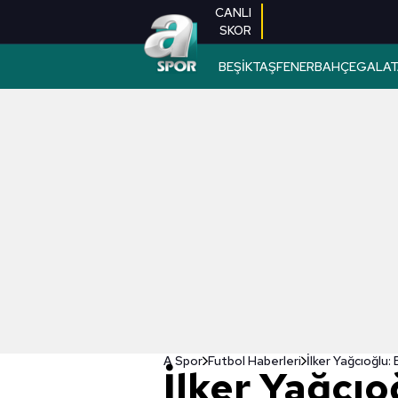
CANLI
SKOR
BEŞİKTAŞ
FENERBAHÇE
GALAT
A Spor
Futbol Haberleri
İlker Yağcıoğlu: 
İlker Yağcıo