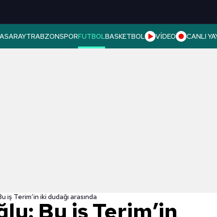
ASARAY
TRABZONSPOR
FUTBOL
BASKETBOL
VİDEO
CANLI YA
Bu iş Terim’in iki dudağı arasında
ğlu: Bu iş Terim’in