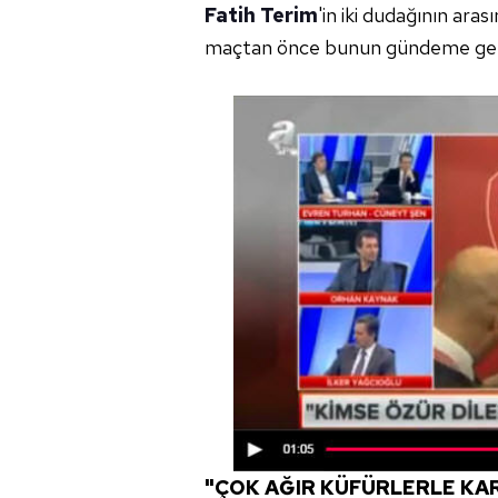
Fatih Terim
'in iki dudağının ara
maçtan önce bunun gündeme getir
"ÇOK AĞIR KÜFÜRLERLE KAR