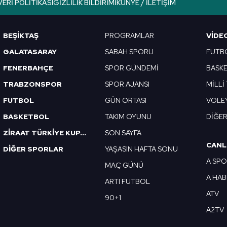
VERI POLITIKASI
GIZLILIK BILDIRIMI
KÜNYE / İLETIŞIM
BEŞİKTAŞ
PROGRAMLAR
VIDE
GALATASARAY
SABAH SPORU
FUTB
FENERBAHÇE
SPOR GÜNDEMİ
BASK
TRABZONSPOR
SPOR AJANSI
MİLLİ
FUTBOL
GÜN ORTASI
VOLE
BASKETBOL
TAKIM OYUNU
DİĞE
ZİRAAT TÜRKİYE KUPASI
SON SAYFA
CANL
DİĞER SPORLAR
YAŞASIN HAFTA SONU
A SP
MAÇ GÜNÜ
A HA
ARTI FUTBOL
ATV
90+1
A2TV