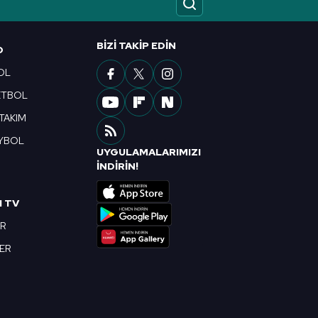
BIZI TAKIP EDIN
O
OL
ETBOL
 TAKIM
YBOL
UYGULAMALARIMIZI
R
İNDİRİN!
I TV
OR
BER