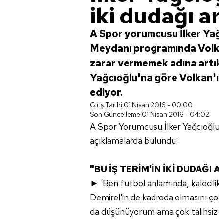
iki dudağı a
A Spor yorumcusu İlker Yağ
Meydanı programında Volka
zarar vermemek adına artık 
Yağcıoğlu'na göre Volkan'ı
ediyor.
Giriş Tarihi:
01 Nisan 2016 - 00:00
Son Güncelleme:
01 Nisan 2016 - 04:02
A Spor Yorumcusu İlker Yağcıoğlu
açıklamalarda bulundu:
"BU İŞ TERİM'İN İKİ DUDAĞI
► 'Ben futbol anlamında, kalecili
Demirel'in de kadroda olmasını çok
da düşünüyorum ama çok talihsiz b