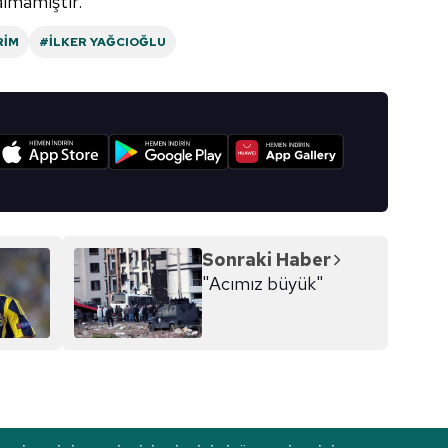
almamıştır.'
Korunması Kanunu uyarınca hazırlanmış Aydınlatma Metnimizi okum
RIM
#İLKER YAĞCIOĞLU
 çerezlerle ilgili bilgi almak için lütfen
tıklayınız
.
I
Sonraki Haber
"Acımız büyük"