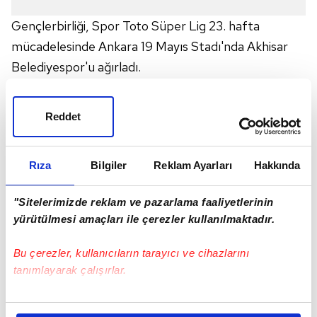
Gençlerbirliği, Spor Toto Süper Lig 23. hafta
mücadelesinde Ankara 19 Mayıs Stadı'nda Akhisar
Belediyespor'u ağırladı.
Saat 16.00'da başlayan ve Hamit Umut Meler'in
Reddet
düdük çaldığı karşılaşmanın 23. dakikasında konuk
ekip, Onur Ayık'la 1-0 öne geçti ve ilk yarı Akhisar
Rıza
Bilgiler
Reklam Ayarları
Hakkında
Belediyespor'un 1-0'lık üstünlüğüyle tamamlandı.
"Sitelerimizde reklam ve pazarlama faaliyetlerinin
İkinci yarıda ise Gençlerbirliği adeta bir patlama
yürütülmesi amaçları ile çerezler kullanılmaktadır.
yaşadı ve önce 60. dakikada penaltıdan Bogdan
Stancu'yla 1-1'lik beraberliği yakaladı, sonra yine
Bu çerezler, kullanıcıların tarayıcı ve cihazlarını
tanımlayarak çalışırlar.
Stancu'nun 67. dakikadaki golüyle 2-1 öne geçti.
Bu çerezlere izin vermeniz halinde sizlere özel
Maçta gol perdesini kapayan isimse 70. dakikada