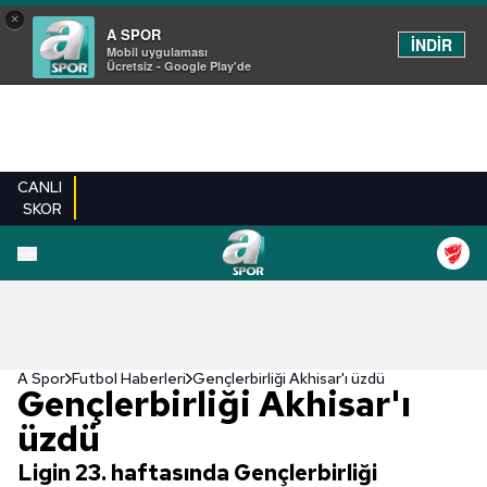
×
A SPOR
İNDİR
Mobil uygulaması
Ücretsiz - Google Play'de
CANLI
SKOR
A Spor
Futbol Haberleri
Gençlerbirliği Akhisar'ı üzdü
Gençlerbirliği Akhisar'ı
üzdü
Ligin 23. haftasında Gençlerbirliği