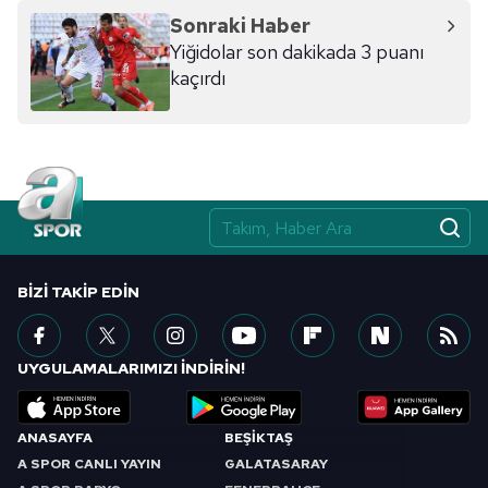
reklam/pazarlama faaliyetlerinin yapılması, amaçlarıyla
Sonraki Haber
sınırlı olarak açık rızanız dahilinde kullanılacaktır.
Yiğidolar son dakikada 3 puanı
kaçırdı
Çerezlere ilişkin tercihlerinizi aşağıda yer alan panel
vasıtasıyla belirleyebilirsiniz. Çerezlere ilişkin detaylı bilgi
için Ayarlar butonuna tıklayabilir,
Çerez Bilgilendirme
Metnimizi
ziyaret edebilirsiniz.
6698 sayılı Kişisel Verilerin Korunması Kanunu uyarınca
hazırlanmış Aydınlatma Metnimizi okumak ve sitemizde
ilgili mevzuata uygun olarak kullanılan çerezlerle ilgili bilgi
BIZI TAKIP EDIN
almak için lütfen
tıklayınız
.
UYGULAMALARIMIZI İNDİRİN!
ANASAYFA
BEŞİKTAŞ
A SPOR CANLI YAYIN
GALATASARAY