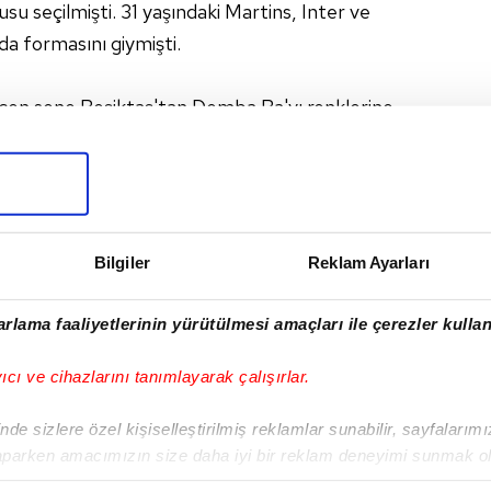
usu seçilmişti. 31 yaşındaki Martins, Inter ve
da formasını giymişti.
en sene Beşiktaş'tan Demba Ba'yı renklerine
I
Bilgiler
Reklam Ayarları
rlama faaliyetlerinin yürütülmesi amaçları ile çerezler kullan
yıcı ve cihazlarını tanımlayarak çalışırlar.
Sonraki Haber
Zlatan
de sizlere özel kişiselleştirilmiş reklamlar sunabilir, sayfalarım
Ibrahimovic'ten ayrılık
aparken amacımızın size daha iyi bir reklam deneyimi sunmak ol
sinyali
imizden gelen çabayı gösterdiğimizi ve bu noktada, reklamların ma