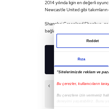
2014 yılında ligin en değerli oyunc
Newcastle United gibi takımların 
Shanghai Greenland Shenhua, geç
bağlamıştı.
Reddet
UYGULAMALARIMIZ
Rıza
İNDİRİN!
"Sitelerimizde reklam ve paza
Bu çerezler, kullanıcıların tara
Önceki Haber
Benzema'nın
Bu çerezlere izin vermeniz halin
Valbuena yasağı
deneyimi yaşatabiliriz. Bunu y
kalkıyor
içerikleri sunabilmek adına el