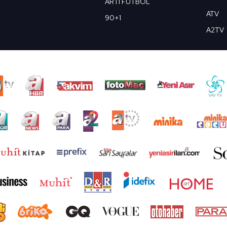
ARTI FUTBOL
ATV
90+1
A2TV