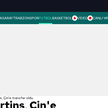
ASARAY
TRABZONSPOR
FUTBOL
BASKETBOL
VİDEO
CANLI YA
, Çin'e transfer oldu
tins, Çin'e