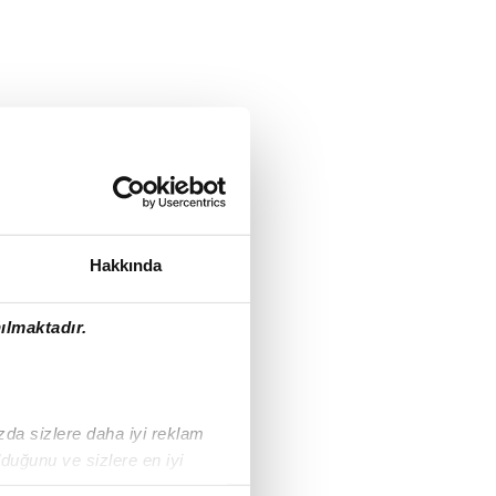
Hakkında
ılmaktadır.
ızda sizlere daha iyi reklam
duğunu ve sizlere en iyi
liyetlerimizi karşılamak