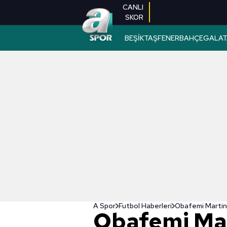
CANLI
SKOR
BEŞİKTAŞ
FENERBAHÇE
GALAT
A Spor
Futbol Haberleri
Obafemi Martins
Obafemi Mar