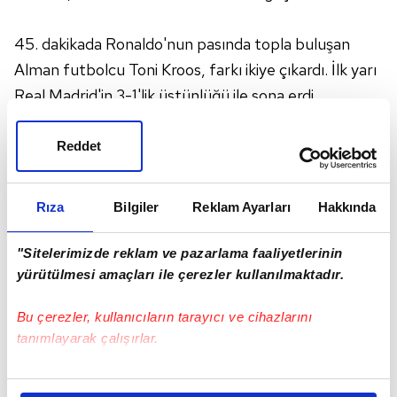
45. dakikada Ronaldo'nun pasında topla buluşan
Alman futbolcu Toni Kroos, farkı ikiye çıkardı. İlk yarı
Real Madrid'in 3-1'lik üstünlüğü ile sona erdi.
İkinci yarının ilk 35 dakikası içinde her iki takım da
Reddet
üçer oyuncu değiştirme hakkını kullandı. İkinci devre
karşılıklı ataklar ve orta saha mücadelesine sahne
Rıza
Bilgiler
Reklam Ayarları
Hakkında
oldu.
"Sitelerimizde reklam ve pazarlama faaliyetlerinin
Varane, 83. dakikada ikinci sarı karttan kırmızı kart
yürütülmesi amaçları ile çerezler kullanılmaktadır.
görerek Real Madrid'i 10 kişi bıraktı. 87. dakikada
Bu çerezler, kullanıcıların tarayıcı ve cihazlarını
Ronaldo, kendisinin ikinci golünü atarak, skoru 4-1'e
tanımlayarak çalışırlar.
taşıdı. 90. dakikada Athletic'ten Gorka
Elustondo'nun güzel kafa golü maçın kaderini
Bu çerezlere izin vermeniz halinde sizlere özel