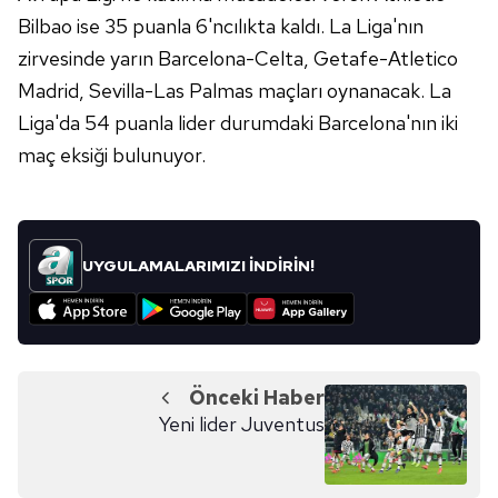
reklam/pazarlama faaliyetlerinin yapılması, amaçlarıyla
Bilbao ise 35 puanla 6'ncılıkta kaldı. La Liga'nın
sınırlı olarak açık rızanız dahilinde kullanılacaktır.
zirvesinde yarın Barcelona-Celta, Getafe-Atletico
Madrid, Sevilla-Las Palmas maçları oynanacak. La
Çerezlere ilişkin tercihlerinizi aşağıda yer alan panel
Liga'da 54 puanla lider durumdaki Barcelona'nın iki
vasıtasıyla belirleyebilirsiniz. Çerezlere ilişkin detaylı bilgi
için Ayarlar butonuna tıklayabilir,
Çerez Bilgilendirme
maç eksiği bulunuyor.
Metnimizi
ziyaret edebilirsiniz.
6698 sayılı Kişisel Verilerin Korunması Kanunu uyarınca
hazırlanmış Aydınlatma Metnimizi okumak ve sitemizde
UYGULAMALARIMIZI İNDİRİN!
ilgili mevzuata uygun olarak kullanılan çerezlerle ilgili bilgi
almak için lütfen
tıklayınız
.
Önceki Haber
Yeni lider Juventus