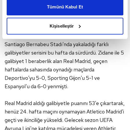
değiştirmezken, Real Madrid sahadan 4-2 galip
kişiselleştirilmiş reklamlar sunabilir, sayfalarımızda sizlere
Tümünü Kabul Et
daha iyi reklam deneyimi yaşatabiliriz. Bunu yaparken
ayrılan taraf oldu.
amacımızın size daha iyi bir reklam deneyimi sunmak
olduğunu ve sizlere en iyi içerikleri sunabilmek adına
Kişiselleştir
Teknik direktör Zinedine Zidane yönetiminde 6.
elimizden gelen çabayı gösterdiğimizi ve bu noktada,
maçına çıkan Real Madrid, Fransız teknik adamla
reklamların maliyetlerimizi karşılamak noktasında tek gelir
kalemimiz olduğunu sizlere hatırlatmak isteriz.
Santiago Bernabeu Stadı'nda yakaladığı farklı
galibiyetler serisini bu hafta da sürdürdü. Zidane ile 5
Her halükârda, kullanıcılar, bu çerezlere izin vermedikleri
galibiyet 1 beraberlik alan Real Madrid, geçen
takdirde, kullanıcılara hedefli reklamlar
haftalarda sahasında oynadığı maçlarda
gösterilmeyecektir."
Deportivo'yu 5-0, Sporting Gijon'u 5-1 ve
Sizlere daha iyi bir hizmet sunabilmek için İnternet
Espanyol'u da 6-0 yenmişti.
Sitemizde kendimize ve üçüncü kişilere ait çerezler
kullanılmaktadır. Bu çerezler vasıtasıyla çeşitli kişisel
Real Madrid aldığı galibiyetle puanını 53'e çıkartarak,
verileriniz işlenmekte olup gerekli olan çerezler bilgi
henüz 24. hafta maçını oynamayan Atletico Madrid'i
toplumu hizmetlerinin sunulması amacıyla
geçti ve ikinciliğe yükseldi. Gelecek sezon UEFA
kullanılmaktadır. Diğer çerezler, sitemizin daha işlevsel
kılınması ve kişiselleştirilmesi ve sizlere yönelik
Avrupa Ligi'ne katılma mücadelesi veren Athletic