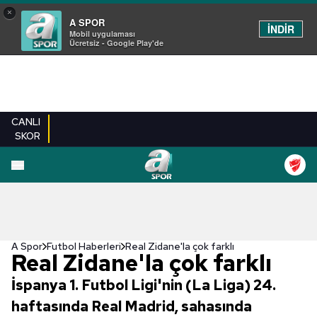
×
A SPOR
İNDİR
Mobil uygulaması
Ücretsiz - Google Play'de
CANLI
SKOR
A Spor
Futbol Haberleri
Real Zidane'la çok farklı
Real Zidane'la çok farklı
İspanya 1. Futbol Ligi'nin (La Liga) 24.
haftasında Real Madrid, sahasında