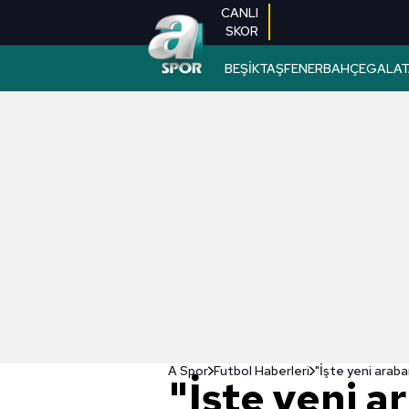
CANLI
SKOR
BEŞİKTAŞ
FENERBAHÇE
GALAT
A Spor
Futbol Haberleri
"İşte yeni arab
"İşte yeni 