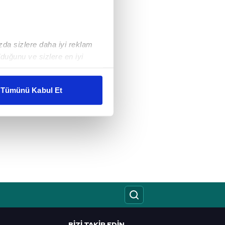
ızda sizlere daha iyi reklam
duğunu ve sizlere en iyi
liyetlerimizi karşılamak
Tümünü Kabul Et
ar gösterilmeyecektir."
çerezler kullanılmaktadır. Bu
u hizmetlerinin sunulması
i ve sizlere yönelik
nılacaktır.
kin detaylı bilgi için Ayarlar
BIZI TAKIP EDIN