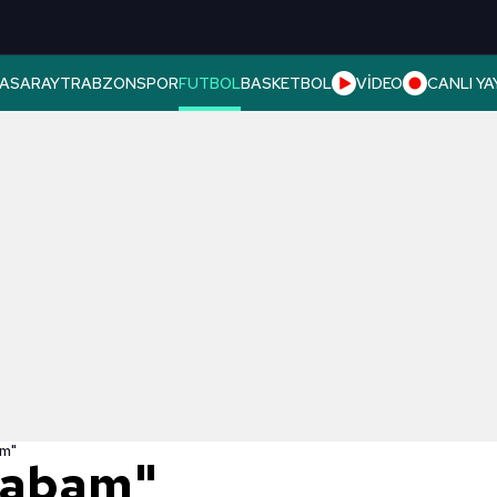
ASARAY
TRABZONSPOR
FUTBOL
BASKETBOL
VİDEO
CANLI YA
am"
arabam"