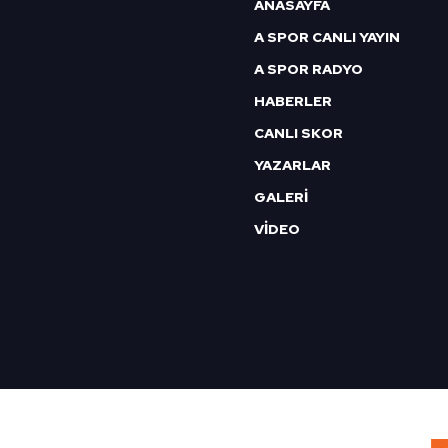
6698 sayılı Kişisel Verilerin 
ANASAYFA
mevzuata uygun olarak kullanılan
A SPOR CANLI YAYIN
A SPOR RADYO
HABERLER
CANLI SKOR
YAZARLAR
GALERİ
VİDEO