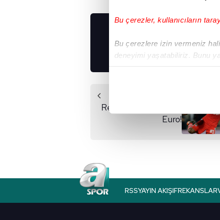
Bu çerezler, kullanıcıların tara
UYGULAMALARIMIZ
Bu çerezlere izin vermeniz halin
İNDİRİN!
deneyimi yaşatabiliriz. Bunu y
içerikleri sunabilmek adına el
noktasında tek gelir kalemimiz 
Önceki Haber
Her halükârda, kullanıcılar, bu 
Renato'ya 80 milyon
Euro!
Sizlere daha iyi bir hizmet sun
çerezler vasıtasıyla çeşitli kiş
amacıyla kullanılmaktadır. Diğer
reklam/pazarlama faaliyetlerinin
Çerezlere ilişkin tercihlerinizi 
RSS
YAYIN AKIŞI
FREKANSLAR
butonuna tıklayabilir,
Çerez Bi