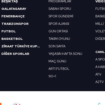
Korunması Kanunu uyarınca hazırlanmış Aydınlatma Metnimizi okum
BEŞİKTAŞ
PROGRAMLAR
VIDE
 çerezlerle ilgili bilgi almak için lütfen
tıklayınız
.
GALATASARAY
SABAH SPORU
FUTB
FENERBAHÇE
SPOR GÜNDEMİ
BASK
TRABZONSPOR
SPOR AJANSI
MİLLİ
FUTBOL
GÜN ORTASI
VOLE
BASKETBOL
TAKIM OYUNU
DİĞE
ZİRAAT TÜRKİYE KUPASI
SON SAYFA
CANL
DİĞER SPORLAR
YAŞASIN HAFTA SONU
A SP
MAÇ GÜNÜ
A HA
ARTI FUTBOL
ATV
90+1
A2TV