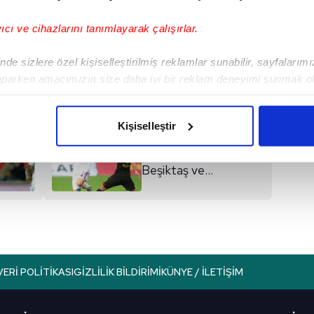
yıcı ve cihazlarını tanımlayarak çalışırlar.
I
de sizlere özel kişiselleştirilmiş reklamlar sunabilir, sayfalarım
aparken amacımızın size daha iyi bir reklam deneyimi sunmak ol
imizden gelen çabayı gösterdiğimizi ve bu noktada, reklamların ma
olduğunu sizlere hatırlatmak isteriz.
Kişiselleştir
Sonraki Haber
çerezlere izin vermedikleri takdirde, kullanıcılara hedefli reklaml
Çağlar Söyüncü için
Beşiktaş ve
abilmek için İnternet Sitemizde kendimize ve üçüncü kişilere ait 
Fenerbahçe kapışıyor
isel verileriniz işlenmekte olup gerekli olan çerezler bilgi toplum
 çerezler, sitemizin daha işlevsel kılınması ve kişiselleştirilmes
 yapılması, amaçlarıyla sınırlı olarak açık rızanız dahilinde kulla
aşağıda yer alan panel vasıtasıyla belirleyebilirsiniz. Çerezlere iliş
VERI POLITIKASI
GIZLILIK BILDIRIMI
KÜNYE / İLETIŞIM
lgilendirme Metnimizi
ziyaret edebilirsiniz.