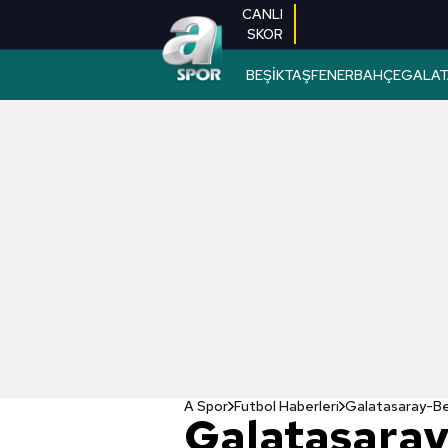
CANLI
SKOR
BEŞİKTAŞ
FENERBAHÇE
GALAT
A Spor
Futbol Haberleri
Galatasaray-Be
Galatasaray