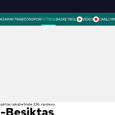
ASARAY
TRABZONSPOR
FUTBOL
BASKETBOL
VİDEO
CANLI YA
şiktaş rekabetinde 336. randevu
-Beşiktaş