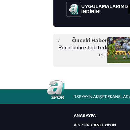
UYGULAMALARIMIZ
İNDİRİN!
Önceki Haber
Ronaldinho stadı terk
etti
RSS
YAYIN AKIŞI
FREKANSLAR
ANASAYFA
A SPOR CANLI YAYIN