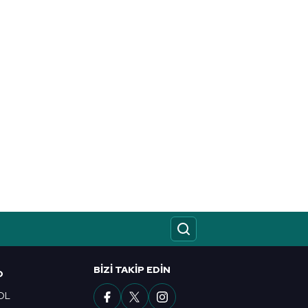
BIZI TAKIP EDIN
O
OL