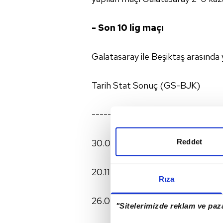
- Son 10 lig maçı
Galatasaray ile Beşiktaş arasında 
Tarih Stat Sonuç (GS-BJK)
---------------------------------
Reddet
30.04.2011 BJK İnönü 0 - 2
20.11.2011 BJK İnönü 0 - 0 (Lig G
Rıza
26.02.2012 Türk Telekom 3 - 2 (
"Sitelerimizde reklam ve paza