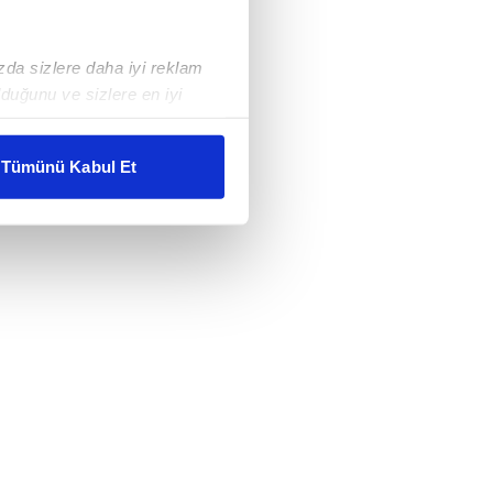
ızda sizlere daha iyi reklam
duğunu ve sizlere en iyi
liyetlerimizi karşılamak
Tümünü Kabul Et
ar gösterilmeyecektir."
çerezler kullanılmaktadır. Bu
u hizmetlerinin sunulması
i ve sizlere yönelik
nılacaktır.
kin detaylı bilgi için Ayarlar
ak ve sitemizde ilgili