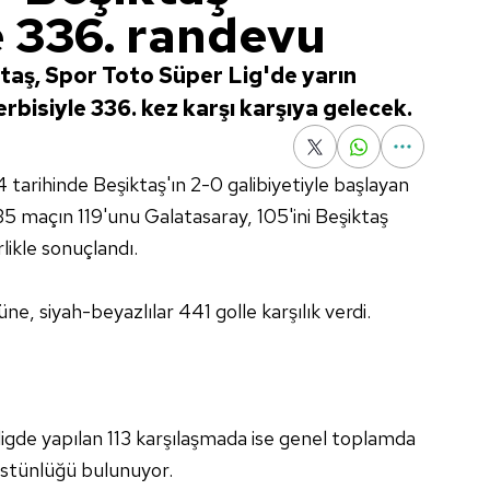
 336. randevu
ktaş, Spor Toto Süper Lig'de yarın
bisiyle 336. kez karşı karşıya gelecek.
tarihinde Beşiktaş'ın 2-0 galibiyetiyle başlayan
335 maçın 119'unu Galatasaray, 105'ini Beşiktaş
likle sonuçlandı.
ne, siyah-beyazlılar 441 golle karşılık verdi.
ligde yapılan 113 karşılaşmada ise genel toplamda
 üstünlüğü bulunuyor.