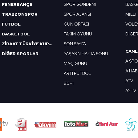
FENERBAHÇE
SPOR GÜNDEMİ
BASK
TRABZONSPOR
SPOR AJANSI
MİLLİ
FUTBOL
GÜN ORTASI
VOLE
BASKETBOL
TAKIM OYUNU
DİĞE
ZİRAAT TÜRKİYE KUPASI
SON SAYFA
CANL
DİĞER SPORLAR
YAŞASIN HAFTA SONU
A SP
MAÇ GÜNÜ
A HA
ARTI FUTBOL
ATV
90+1
A2TV