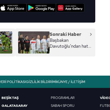
I
Sonraki Haber
Başbakan
Davutoğlu'ndan hat-
trick
VERI POLITIKASI
GIZLILIK BILDIRIMI
KÜNYE / İLETIŞIM
BEŞİKTAŞ
PROGRAMLAR
VIDE
GALATASARAY
SABAH SPORU
FUTB