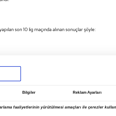
yapılan son 10 lig maçında alınan sonuçlar şöyle:
----------------------------
rubu)
Bilgiler
Reklam Ayarları
Lig Grubu)
rlama faaliyetlerinin yürütülmesi amaçları ile çerezler kullan