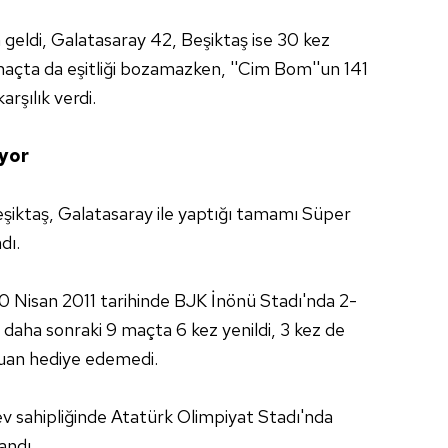
ya geldi, Galatasaray 42, Beşiktaş ise 30 kez
 maçta da eşitliği bozamazken, ''Cim Bom''un 141
arşılık verdi.
ıyor
şiktaş, Galatasaray ile yaptığı tamamı Süper
dı.
 30 Nisan 2011 tarihinde BJK İnönü Stadı'nda 2-
, daha sonraki 9 maçta 6 kez yenildi, 3 kez de
puan hediye edemedi.
ev sahipliğinde Atatürk Olimpiyat Stadı'nda
andı.