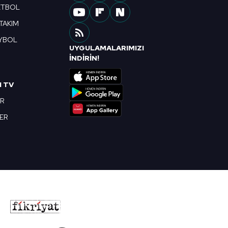
ETBOL
 TAKIM
YBOL
UYGULAMALARIMIZI
R
İNDİRİN!
I TV
OR
BER