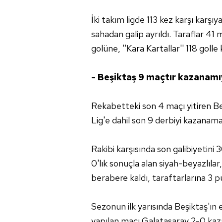
İki takım ligde 113 kez karşı karşı
sahadan galip ayrıldı. Taraflar 41
golüne, ''Kara Kartallar'' 118 golle k
- Beşiktaş 9 maçtır kazanam
Rekabetteki son 4 maçı yitiren Be
Lig'e dahil son 9 derbiyi kazanama
Rakibi karşısında son galibiyetini
0'lık sonuçla alan siyah-beyazlılar
berabere kaldı, taraftarlarına 3 
Sezonun ilk yarısında Beşiktaş'ın 
yapılan maçı Galatasaray 2-0 kaz