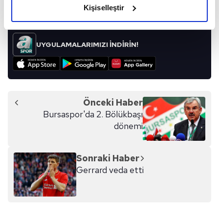
olduğunu ve sizlere en iyi içerikleri sunabilmek adına
Kişiselleştir
elimizden gelen çabayı gösterdiğimizi ve bu noktada,
reklamların maliyetlerimizi karşılamak noktasında tek gelir
kalemimiz olduğunu sizlere hatırlatmak isteriz.
UYGULAMALARIMIZI İNDİRİN!
Her halükârda, kullanıcılar, bu çerezlere izin vermedikleri
takdirde, kullanıcılara hedefli reklamlar
gösterilmeyecektir."
Önceki Haber
Sizlere daha iyi bir hizmet sunabilmek için İnternet
Bursaspor'da 2. Bölükbaşı
Sitemizde kendimize ve üçüncü kişilere ait çerezler
dönemi
kullanılmaktadır. Bu çerezler vasıtasıyla çeşitli kişisel
verileriniz işlenmekte olup gerekli olan çerezler bilgi
toplumu hizmetlerinin sunulması amacıyla
Sonraki Haber
kullanılmaktadır. Diğer çerezler, sitemizin daha işlevsel
Gerrard veda etti
kılınması ve kişiselleştirilmesi ve sizlere yönelik
reklam/pazarlama faaliyetlerinin yapılması, amaçlarıyla
sınırlı olarak açık rızanız dahilinde kullanılacaktır.