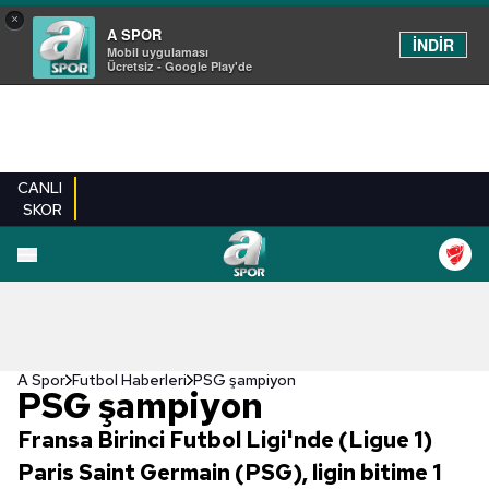
×
A SPOR
İNDİR
Mobil uygulaması
Ücretsiz - Google Play'de
CANLI
SKOR
A Spor
Futbol Haberleri
PSG şampiyon
PSG şampiyon
Fransa Birinci Futbol Ligi'nde (Ligue 1)
Paris Saint Germain (PSG), ligin bitime 1