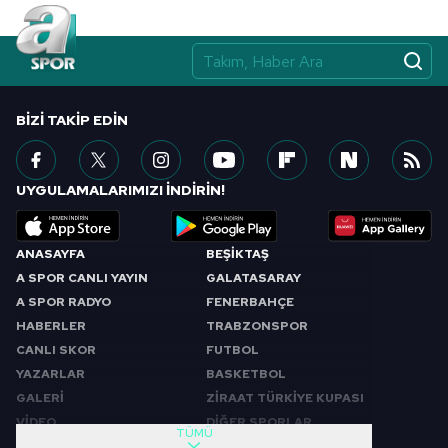
Çerezlere ilişkin tercihlerinizi aşağıda yer alan panel
vasıtasıyla belirleyebilirsiniz. Çerezlere ilişkin detaylı bilgi
için Ayarlar butonuna tıklayabilir,
Çerez Bilgilendirme
Metnimizi
ziyaret edebilirsiniz.
BIZI TAKIP EDIN
6698 sayılı Kişisel Verilerin Korunması Kanunu uyarınca
hazırlanmış Aydınlatma Metnimizi okumak ve sitemizde
ilgili mevzuata uygun olarak kullanılan çerezlerle ilgili bilgi
UYGULAMALARIMIZI İNDİRİN!
almak için lütfen
tıklayınız
.
ANASAYFA
BEŞİKTAŞ
A SPOR CANLI YAYIN
GALATASARAY
A SPOR RADYO
FENERBAHÇE
HABERLER
TRABZONSPOR
CANLI SKOR
FUTBOL
YAZARLAR
BASKETBOL
GALERİ
ZİRAAT TÜRKİYE KUPASI
VİDEO
DİĞER SPORLAR
TÜMÜ