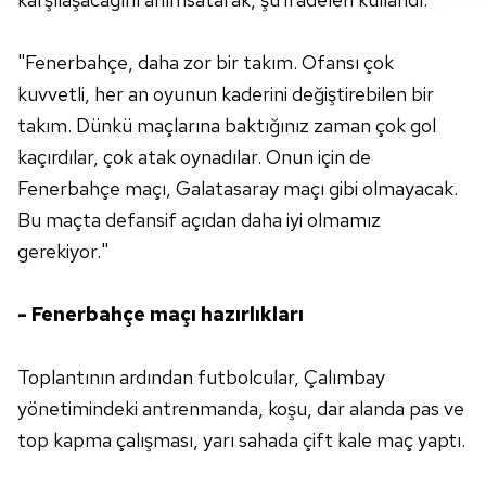
gösterilmeyecektir."
"Fenerbahçe, daha zor bir takım. Ofansı çok
Sizlere daha iyi bir hizmet sunabilmek için İnternet
kuvvetli, her an oyunun kaderini değiştirebilen bir
Sitemizde kendimize ve üçüncü kişilere ait çerezler
takım. Dünkü maçlarına baktığınız zaman çok gol
kullanılmaktadır. Bu çerezler vasıtasıyla çeşitli kişisel
verileriniz işlenmekte olup gerekli olan çerezler bilgi
kaçırdılar, çok atak oynadılar. Onun için de
toplumu hizmetlerinin sunulması amacıyla
Fenerbahçe maçı, Galatasaray maçı gibi olmayacak.
kullanılmaktadır. Diğer çerezler, sitemizin daha işlevsel
Bu maçta defansif açıdan daha iyi olmamız
kılınması ve kişiselleştirilmesi ve sizlere yönelik
gerekiyor."
reklam/pazarlama faaliyetlerinin yapılması, amaçlarıyla
sınırlı olarak açık rızanız dahilinde kullanılacaktır.
- Fenerbahçe maçı hazırlıkları
Çerezlere ilişkin tercihlerinizi aşağıda yer alan panel
vasıtasıyla belirleyebilirsiniz. Çerezlere ilişkin detaylı bilgi
Toplantının ardından futbolcular, Çalımbay
için Ayarlar butonuna tıklayabilir,
Çerez Bilgilendirme
yönetimindeki antrenmanda, koşu, dar alanda pas ve
Metnimizi
ziyaret edebilirsiniz.
top kapma çalışması, yarı sahada çift kale maç yaptı.
6698 sayılı Kişisel Verilerin Korunması Kanunu uyarınca