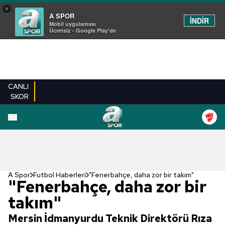
×
A SPOR
İNDİR
Mobil uygulaması
Ücretsiz - Google Play'de
CANLI
SKOR
A Spor
Futbol Haberleri
"Fenerbahçe, daha zor bir takım"
"Fenerbahçe, daha zor bir
takım"
Mersin İdmanyurdu Teknik Direktörü Rıza