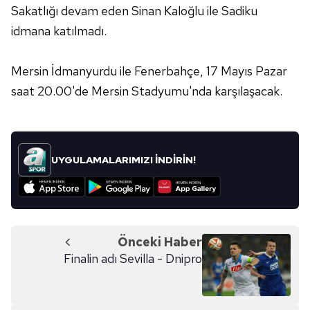
hazırlanmış Aydınlatma Metnimizi okumak ve sitemizde
Sakatlığı devam eden Sinan Kaloğlu ile Sadiku
ilgili mevzuata uygun olarak kullanılan çerezlerle ilgili bilgi
idmana katılmadı.
almak için lütfen
tıklayınız
.
Mersin İdmanyurdu ile Fenerbahçe, 17 Mayıs Pazar
saat 20.00'de Mersin Stadyumu'nda karşılaşacak.
UYGULAMALARIMIZI İNDİRİN!
Önceki Haber
Finalin adı Sevilla - Dnipro