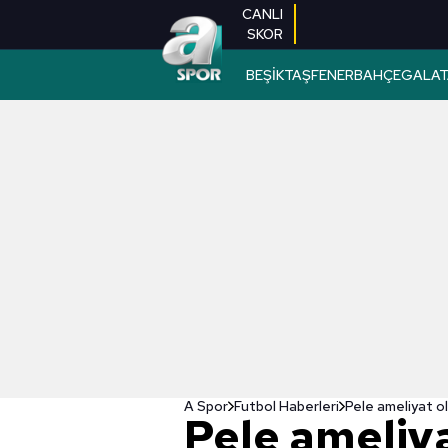
CANLI
SKOR
BEŞİKTAŞ
FENERBAHÇE
GALAT
A Spor
Futbol Haberleri
Pele ameliyat o
Pele ameliy