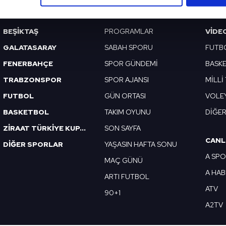
çerezlere izin vermedikleri takdirde, kullanıcılara hedefli reklaml
abilmek için İnternet Sitemizde kendimize ve üçüncü kişilere ait 
BEŞİKTAŞ
PROGRAMLAR
VIDE
isel verileriniz işlenmekte olup gerekli olan çerezler bilgi toplum
GALATASARAY
SABAH SPORU
FUTB
 çerezler, sitemizin daha işlevsel kılınması ve kişiselleştirilmes
FENERBAHÇE
SPOR GÜNDEMİ
BASK
 yapılması, amaçlarıyla sınırlı olarak açık rızanız dahilinde kulla
TRABZONSPOR
SPOR AJANSI
MİLLİ
aşağıda yer alan panel vasıtasıyla belirleyebilirsiniz. Çerezlere iliş
FUTBOL
GÜN ORTASI
VOLE
lgilendirme Metnimizi
ziyaret edebilirsiniz.
BASKETBOL
TAKIM OYUNU
DİĞE
Korunması Kanunu uyarınca hazırlanmış Aydınlatma Metnimizi okum
ZİRAAT TÜRKİYE KUPASI
SON SAYFA
 çerezlerle ilgili bilgi almak için lütfen
tıklayınız
.
CANL
DİĞER SPORLAR
YAŞASIN HAFTA SONU
A SP
MAÇ GÜNÜ
A HA
ARTI FUTBOL
ATV
90+1
A2TV