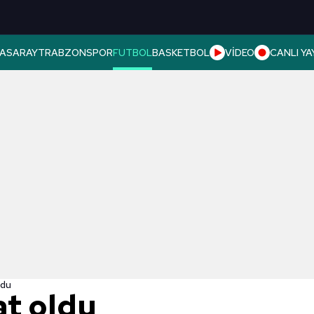
ASARAY
TRABZONSPOR
FUTBOL
BASKETBOL
VİDEO
CANLI YA
ldu
at oldu