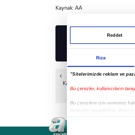
Kaynak: AA
Reddet
UYGULAMALARIMIZ
İNDİRİN!
Rıza
"Sitelerimizde reklam ve paza
Önceki Haber
Kasımpaşa'da Orhan
Bu çerezler, kullanıcıların tara
Şam şoku
Bu çerezlere izin vermeniz halin
deneyimi yaşatabiliriz. Bunu y
içerikleri sunabilmek adına el
noktasında tek gelir kalemimiz 
RSS
YAYIN AKIŞI
FREKANSLAR