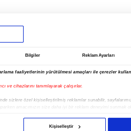
I
Bilgiler
Reklam Ayarları
rlama faaliyetlerinin yürütülmesi amaçları ile çerezler kullan
Sonraki Haber
Van Persie için iş
yıcı ve cihazlarını tanımlayarak çalışırlar.
adamları sponsor
olacak!
de sizlere özel kişiselleştirilmiş reklamlar sunabilir, sayfalarım
aparken amacımızın size daha iyi bir reklam deneyimi sunmak ol
imizden gelen çabayı gösterdiğimizi ve bu noktada, reklamların ma
olduğunu sizlere hatırlatmak isteriz.
Kişiselleştir
VERI POLITIKASI
GIZLILIK BILDIRIMI
KÜNYE / İLETIŞIM