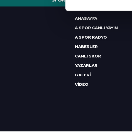
Her halükârda, kullanıcılar, bu 
Sizlere daha iyi bir hizmet sun
ANASAYFA
çerezler vasıtasıyla çeşitli kiş
A SPOR CANLI YAYIN
amacıyla kullanılmaktadır. Diğer
A SPOR RADYO
reklam/pazarlama faaliyetlerinin
HABERLER
Çerezlere ilişkin tercihlerinizi 
CANLI SKOR
butonuna tıklayabilir,
Çerez Bi
YAZARLAR
6698 sayılı Kişisel Verilerin 
GALERİ
mevzuata uygun olarak kullanılan
VİDEO