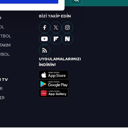
ar gösterilmeyecektir."
BIZI TAKIP EDIN
çerezler kullanılmaktadır. Bu
O
u hizmetlerinin sunulması
OL
i ve sizlere yönelik
ETBOL
nılacaktır.
 TAKIM
kin detaylı bilgi için Ayarlar
YBOL
UYGULAMALARIMIZI
R
İNDİRİN!
ak ve sitemizde ilgili
I TV
OR
BER