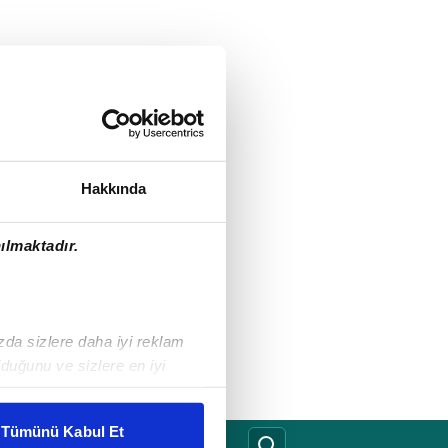
Hakkında
ılmaktadır.
ızda sizlere daha iyi reklam
duğunu ve sizlere en iyi
liyetlerimizi karşılamak
Tümünü Kabul Et