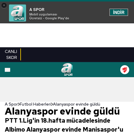
×
A SPOR
İNDİR
Mobil uygulaması
Ücretsiz - Google Play'de
CANLI
SKOR
A Spor
Futbol Haberleri
Alanyaspor evinde güldü
Alanyaspor evinde güldü
PTT 1.Lig'in 18.hafta mücadelesinde
Albimo Alanyaspor evinde Manisaspor'u