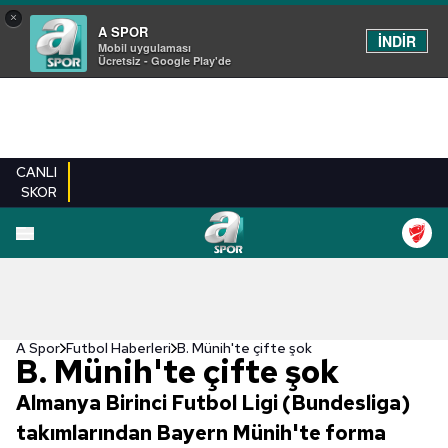
×
A SPOR
İNDİR
Mobil uygulaması
Ücretsiz - Google Play'de
CANLI
SKOR
A Spor
Futbol Haberleri
B. Münih'te çifte şok
B. Münih'te çifte şok
Almanya Birinci Futbol Ligi (Bundesliga)
takımlarından Bayern Münih'te forma