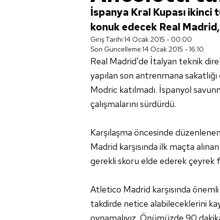
İspanya Kral Kupası ikinci 
konuk edecek Real Madrid, k
Giriş Tarihi:
14 Ocak 2015 - 00:00
Son Güncelleme:
14 Ocak 2015 - 16:10
Real Madrid'de İtalyan teknik dir
yapılan son antrenmana sakatlığ
Modric katılmadı. İspanyol savunm
çalışmalarını sürdürdü.
Karşılaşma öncesinde düzenlenen 
Madrid karşısında ilk maçta alına
gerekli skoru elde ederek çeyrek fi
Atletico Madrid karşısında önemli 
takdirde netice alabileceklerini k
oynamalıyız. Önümüzde 90 dakika 