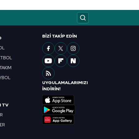
BIZI TAKIP EDIN
O
OL
ETBOL
 TAKIM
YBOL
UYGULAMALARIMIZI
R
İNDİRİN!
I TV
OR
BER