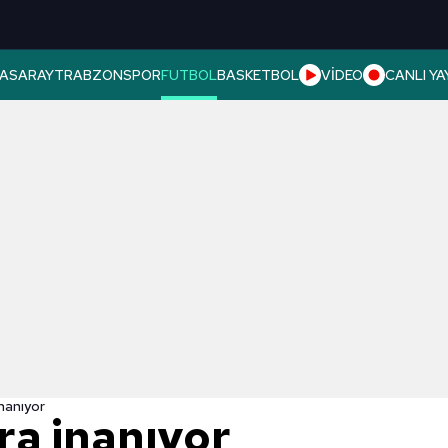
ASARAY
TRABZONSPOR
FUTBOL
BASKETBOL
VİDEO
CANLI YA
nanıyor
ra inanıyor