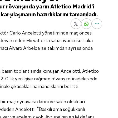
tur rövanşında yarın Atletico Madrid'i
arşılaşmanın hazırlıklarını tamamladı.
ektör Carlo Ancelotti yönetiminde maç öncesi
ı devam eden Hırvat orta saha oyuncusu Luka
acı Alvaro Arbeloa ise takımdan ayrı salonda
basın toplantısında konuşan Ancelotti, Atletico
n 2-0'lık yenilgiye rağmen rövanş mücadelesinde
nale çıkacaklarına inandıklarını belirtti.
bir maç oynayacaklarını ve sakin oldukları
aydeden Ancelotti, "Baskılı ama soğukkanlı
var ve acelemiz yok. Avrupa'nın en iyi defans