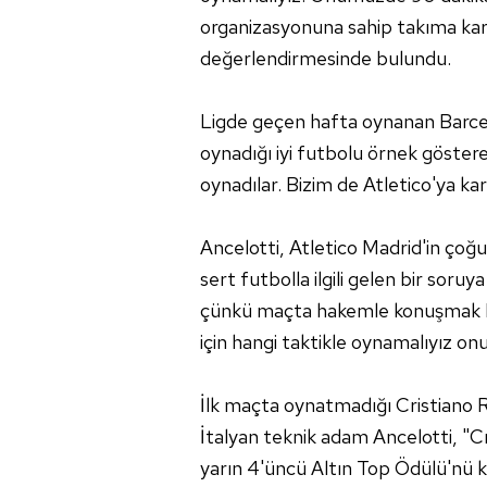
organizasyonuna sahip takıma kar
değerlendirmesinde bulundu.
Ligde geçen hafta oynanan Barcel
oynadığı iyi futbolu örnek gösteren 
oynadılar. Bizim de Atletico'ya k
Ancelotti, Atletico Madrid'in çoğ
sert futbolla ilgili gelen bir sor
çünkü maçta hakemle konuşmak b
için hangi taktikle oynamalıyız on
İlk maçta oynatmadığı Cristiano R
İtalyan teknik adam Ancelotti, "Cr
yarın 4'üncü Altın Top Ödülü'nü k