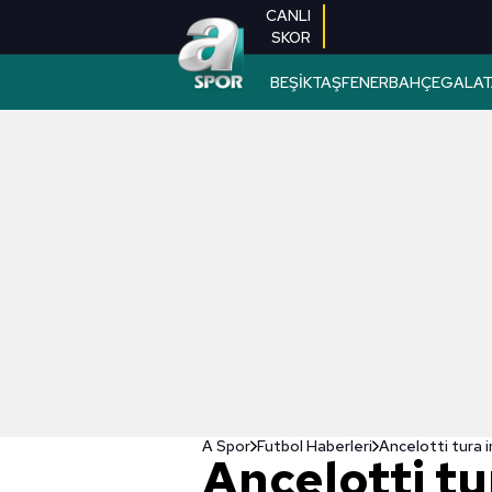
CANLI
SKOR
BEŞİKTAŞ
FENERBAHÇE
GALAT
A Spor
Futbol Haberleri
Ancelotti tura i
Ancelotti tu