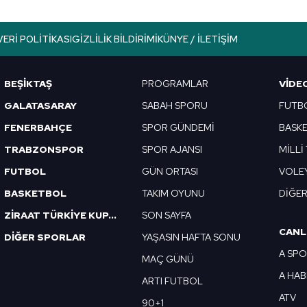
VERI POLITIKASI
GIZLILIK BILDIRIMI
KÜNYE / İLETIŞIM
BEŞİKTAŞ
PROGRAMLAR
VIDE
GALATASARAY
SABAH SPORU
FUTB
FENERBAHÇE
SPOR GÜNDEMİ
BASK
TRABZONSPOR
SPOR AJANSI
MİLLİ
FUTBOL
GÜN ORTASI
VOLE
BASKETBOL
TAKIM OYUNU
DİĞE
ZİRAAT TÜRKİYE KUPASI
SON SAYFA
CANL
DİĞER SPORLAR
YAŞASIN HAFTA SONU
A SP
MAÇ GÜNÜ
A HA
ARTI FUTBOL
ATV
90+1