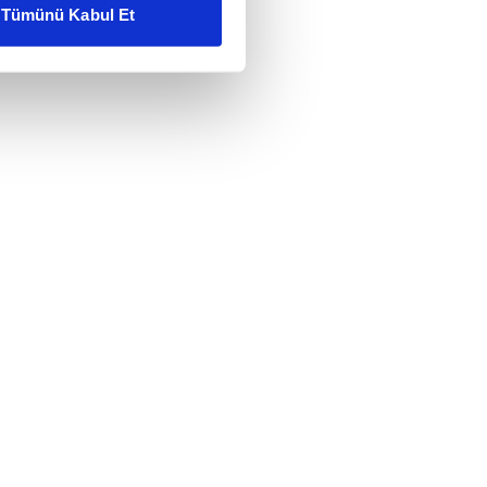
Tümünü Kabul Et
ar gösterilmeyecektir."
çerezler kullanılmaktadır. Bu
u hizmetlerinin sunulması
i ve sizlere yönelik
nılacaktır.
kin detaylı bilgi için Ayarlar
ak ve sitemizde ilgili