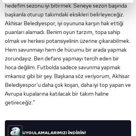
reklamların maliyetlerimizi karşılamak noktasında tek gelir
hedefim sezonu iyi bitirmek. Seneye sezon başında
kalemimiz olduğunu sizlere hatırlatmak isteriz.
başkanla oturup takımdaki eksikleri belirleyeceğiz.
Her halükârda, kullanıcılar, bu çerezlere izin vermedikleri
Akhisar Belediyespor, iyi oyununa karşın hak ettiği
takdirde, kullanıcılara hedefli reklamlar
puanları alamadı. Benim oyun tarzım, topa sahip
gösterilmeyecektir."
olmak ve herkesi potansiyelinin üzerine çıkarabilmek.
Hem savunmayı hem de hücumu bir arada yapmak
Sizlere daha iyi bir hizmet sunabilmek için İnternet
zorundayız. Ben defans yapmayı tercih eden bir
Sitemizde kendimize ve üçüncü kişilere ait çerezler
kullanılmaktadır. Bu çerezler vasıtasıyla çeşitli kişisel
hoca değilim. Futbolda sadece savunma yapmak
verileriniz işlenmekte olup gerekli olan çerezler bilgi
imkansız gibi bir şey. Başkana söz veriyorum, Akhisar
toplumu hizmetlerinin sunulması amacıyla
Belediyespor'u daha çok koşan, daha iyi top yapan ve
kullanılmaktadır. Diğer çerezler, sitemizin daha işlevsel
Avrupa kupalarına katılacak bir takım haline
kılınması ve kişiselleştirilmesi ve sizlere yönelik
getireceğiz."
reklam/pazarlama faaliyetlerinin yapılması, amaçlarıyla
sınırlı olarak açık rızanız dahilinde kullanılacaktır.
Çerezlere ilişkin tercihlerinizi aşağıda yer alan panel
vasıtasıyla belirleyebilirsiniz. Çerezlere ilişkin detaylı bilgi
UYGULAMALARIMIZI İNDİRİN!