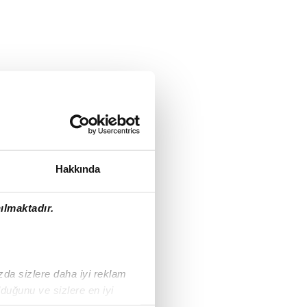
Hakkında
ılmaktadır.
ızda sizlere daha iyi reklam
duğunu ve sizlere en iyi
liyetlerimizi karşılamak