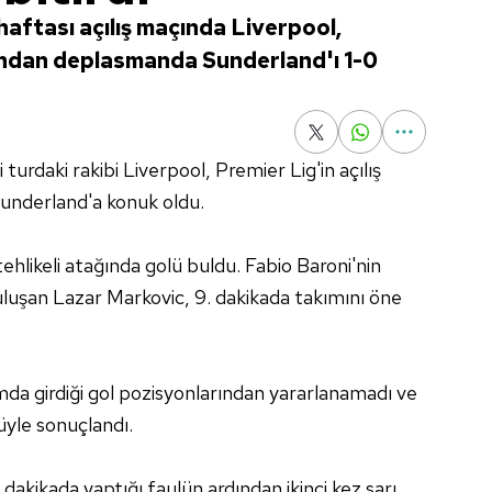
 haftası açılış maçında Liverpool,
ından deplasmanda Sunderland'ı 1-0
 turdaki rakibi Liverpool, Premier Lig'in açılış
Sunderland'a konuk oldu.
tehlikeli atağında golü buldu. Fabio Baroni'nin
buluşan Lazar Markovic, 9. dakikada takımını öne
kımda girdiği gol pozisyonlarından yararlanamadı ve
ğüyle sonuçlandı.
akikada yaptığı faulün ardından ikinci kez sarı