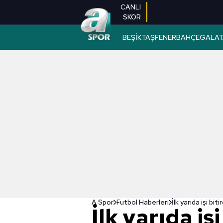
CANLI
SKOR
BEŞİKTAŞ
FENERBAHÇE
GALAT
A Spor
Futbol Haberleri
İlk yarıda işi bitir
İlk yarıda işi