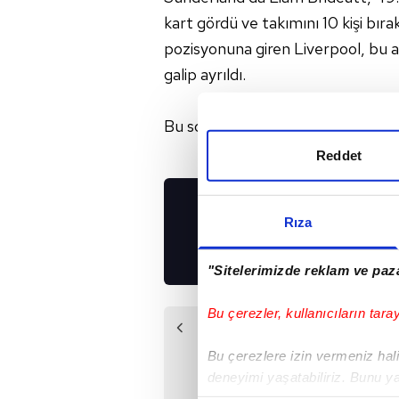
kart gördü ve takımını 10 kişi bıra
pozisyonuna giren Liverpool, bu
galip ayrıldı.
Bu sonuçla Liverpool, puanını 32'ye
Reddet
UYGULAMALARIMIZ
Rıza
İNDİRİN!
"Sitelerimizde reklam ve paza
Bu çerezler, kullanıcıların tara
Önceki Haber
Serdar Kulbilge
Bu çerezlere izin vermeniz halin
Kayserispor'da
deneyimi yaşatabiliriz. Bunu y
içerikleri sunabilmek adına el