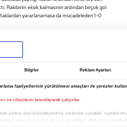
ktı. Rakibinin eksik kalmasının ardından birçok gol
 ataklardan yararlanamasa da mücadeleden 1-0
 çıkartarak ligde 8. sıradaki yerini korudu.
Bilgiler
Reklam Ayarları
I
rlama faaliyetlerinin yürütülmesi amaçları ile çerezler kullan
yıcı ve cihazlarını tanımlayarak çalışırlar.
Sonraki Haber
Erciyes'te Özdilek
de sizlere özel kişiselleştirilmiş reklamlar sunabilir, sayfalarım
dönemi
aparken amacımızın size daha iyi bir reklam deneyimi sunmak ol
imizden gelen çabayı gösterdiğimizi ve bu noktada, reklamların ma