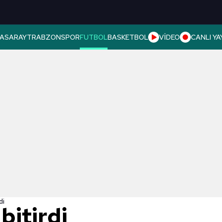
ASARAY
TRABZONSPOR
FUTBOL
BASKETBOL
VİDEO
CANLI YA
di
 bitirdi