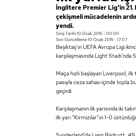
İngiltere Premier Lig'in 21.
çekişmeli mücadelenin ard
yendi.
Giriş Tarihi:
10 Ocak 2015 - 00:00
Son Güncelleme:
10 Ocak 2015 - 17:07
Beşiktaş'ın UEFA Avrupa Ligi ikinci
karşılaşmasında Light Stadı'nda 
Maça hızlı başlayan Liverpool, ilk 
pasıyla ceza sahası içinde topla 
geçirdi.
Karşılaşmanın ilk yarısında iki ta
ilk yarı "Kırmızılar"ın 1-0 üstünlü
Sunderland'da Liam Bridcutt, 49. d