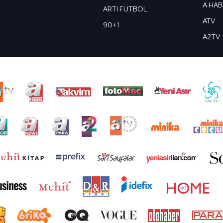
A HA
ARTI FUTBOL
ATV
90+1
A2TV