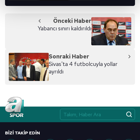
kalemimiz olduğunu sizlere hatırlatmak isteriz.
Her halükârda, kullanıcılar, bu çerezlere izin vermedikleri
Önceki Haber
takdirde, kullanıcılara hedefli reklamlar
Yabancı sınırı kaldırıldı
gösterilmeyecektir."
Sizlere daha iyi bir hizmet sunabilmek için İnternet
Sitemizde kendimize ve üçüncü kişilere ait çerezler
Sonraki Haber
kullanılmaktadır. Bu çerezler vasıtasıyla çeşitli kişisel
Sivas'ta 4 futbolcuyla yollar
verileriniz işlenmekte olup gerekli olan çerezler bilgi
ayrıldı
toplumu hizmetlerinin sunulması amacıyla
kullanılmaktadır. Diğer çerezler, sitemizin daha işlevsel
kılınması ve kişiselleştirilmesi ve sizlere yönelik
reklam/pazarlama faaliyetlerinin yapılması, amaçlarıyla
sınırlı olarak açık rızanız dahilinde kullanılacaktır.
Çerezlere ilişkin tercihlerinizi aşağıda yer alan panel
vasıtasıyla belirleyebilirsiniz. Çerezlere ilişkin detaylı bilgi
BIZI TAKIP EDIN
için Ayarlar butonuna tıklayabilir,
Çerez Bilgilendirme