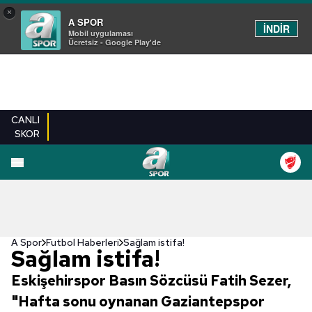
×
A SPOR
İNDİR
Mobil uygulaması
Ücretsiz - Google Play'de
CANLI
SKOR
A Spor
Futbol Haberleri
Sağlam istifa!
Sağlam istifa!
Eskişehirspor Basın Sözcüsü Fatih Sezer,
"Hafta sonu oynanan Gaziantepspor