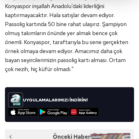
Her halükârda, kullanıcılar, bu çerezlere izin vermedikleri
Konyaspor inşallah Anadolu'daki liderliğini
takdirde, kullanıcılara hedefli reklamlar
kaptırmayacaktır. Hala satışlar devam ediyor.
gösterilmeyecektir."
Passolig kartında 50 bine rahat ulaşırız. Şampiyon
olmuş takımların önünde yer almak bence çok
Sizlere daha iyi bir hizmet sunabilmek için İnternet
önemli. Konyaspor, taraftarıyla bu sene gerçekten
Sitemizde kendimize ve üçüncü kişilere ait çerezler
kullanılmaktadır. Bu çerezler vasıtasıyla çeşitli kişisel
örnek olmaya devam ediyor. Amacımız daha çok
verileriniz işlenmekte olup gerekli olan çerezler bilgi
bayan seyircilerimizin passolig kartı alması. Ortam
toplumu hizmetlerinin sunulması amacıyla
çok nezih, hiç küfür olmadı."
kullanılmaktadır. Diğer çerezler, sitemizin daha işlevsel
kılınması ve kişiselleştirilmesi ve sizlere yönelik
reklam/pazarlama faaliyetlerinin yapılması, amaçlarıyla
sınırlı olarak açık rızanız dahilinde kullanılacaktır.
UYGULAMALARIMIZI İNDİRİN!
Çerezlere ilişkin tercihlerinizi aşağıda yer alan panel
vasıtasıyla belirleyebilirsiniz. Çerezlere ilişkin detaylı bilgi
için Ayarlar butonuna tıklayabilir,
Çerez Bilgilendirme
Metnimizi
ziyaret edebilirsiniz.
Önceki Haber