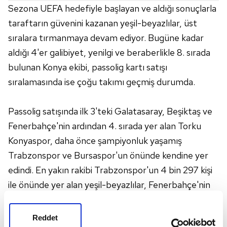
Sezona UEFA hedefiyle başlayan ve aldığı sonuçlarla
taraftarın güvenini kazanan yeşil-beyazlılar, üst
sıralara tırmanmaya devam ediyor. Bugüne kadar
aldığı 4'er galibiyet, yenilgi ve beraberlikle 8. sırada
bulunan Konya ekibi, passolig kartı satışı
sıralamasında ise çoğu takımı geçmiş durumda.
Passolig satışında ilk 3'teki Galatasaray, Beşiktaş ve
Fenerbahçe'nin ardından 4. sırada yer alan Torku
Konyaspor, daha önce şampiyonluk yaşamış
Trabzonspor ve Bursaspor'un önünde kendine yer
edindi. En yakın rakibi Trabzonspor'un 4 bin 297 kişi
ile önünde yer alan yeşil-beyazlılar, Fenerbahçe'nin
ise 10 bin 885 kişi gerisinde buluyor. Bu hafta
sahasında Galatasaray ile karşılaşacak olan Torku
Reddet