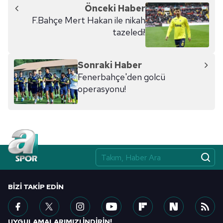
Önceki Haber
F.Bahçe Mert Hakan ile nikah
tazeledi!
Sonraki Haber
Fenerbahçe'den golcü
operasyonu!
BIZI TAKIP EDIN
UYGULAMALARIMIZI İNDİRİN!