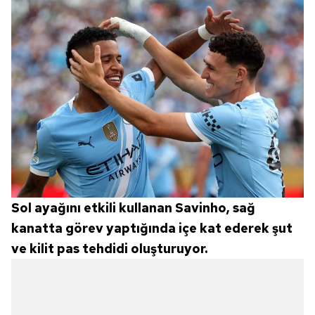
6698 sayılı Kişisel Verilerin Korunması Kanunu uyarınca
hazırlanmış Aydınlatma Metnimizi okumak ve sitemizde
ilgili mevzuata uygun olarak kullanılan çerezlerle ilgili bilgi
almak için lütfen
tıklayınız
.
Sol ayağını etkili kullanan Savinho, sağ
kanatta görev yaptığında içe kat ederek şut
ve kilit pas tehdidi oluşturuyor.