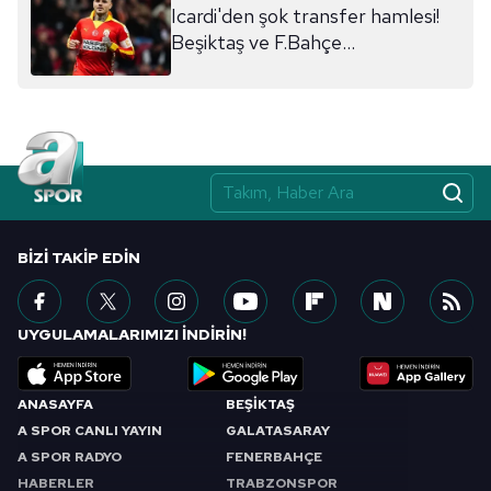
Icardi'den şok transfer hamlesi!
Beşiktaş ve F.Bahçe...
BIZI TAKIP EDIN
UYGULAMALARIMIZI İNDİRİN!
ANASAYFA
BEŞİKTAŞ
A SPOR CANLI YAYIN
GALATASARAY
A SPOR RADYO
FENERBAHÇE
HABERLER
TRABZONSPOR