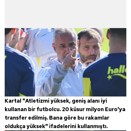
sınırlı olarak açık rızanız dahilinde kullanılacaktır.
Çerezlere ilişkin tercihlerinizi aşağıda yer alan panel
vasıtasıyla belirleyebilirsiniz. Çerezlere ilişkin detaylı bilgi
için Ayarlar butonuna tıklayabilir,
Çerez Bilgilendirme
Metnimizi
ziyaret edebilirsiniz.
6698 sayılı Kişisel Verilerin Korunması Kanunu uyarınca
hazırlanmış Aydınlatma Metnimizi okumak ve sitemizde
ilgili mevzuata uygun olarak kullanılan çerezlerle ilgili bilgi
almak için lütfen
tıklayınız
.
Kartal "Atletizmi yüksek, geniş alanı iyi
kullanan bir futbolcu. 20 küsur milyon Euro'ya
transfer edilmiş. Bana göre bu rakamlar
oldukça yüksek" ifadelerini kullanmıştı.