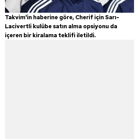
Takvim'in haberine göre, Cherif için Sarı-
Lacivertli kulübe satın alma opsiyonu da
içeren bir kiralama teklifi iletildi.