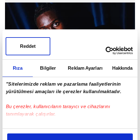
Reddet
Rıza
Bilgiler
Reklam Ayarları
Hakkında
Taraflar arasındaki görüşmelerin önümüzdeki
"Sitelerimizde reklam ve pazarlama faaliyetlerinin
günlerde netlik kazanması bekleniyor.
yürütülmesi amaçları ile çerezler kullanılmaktadır.
Bu çerezler, kullanıcıların tarayıcı ve cihazlarını
tanımlayarak çalışırlar.
Bu çerezlere izin vermeniz halinde sizlere özel
kişiselleştirilmiş reklamlar sunabilir, sayfalarımızda sizlere