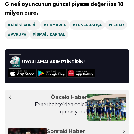
Gineli oyuncunun güncel piyasa değeri ise 18
milyon euro.
#SIDIKI CHERIF
#HAMBURG
#FENERBAHÇE
#FENER
#AVRUPA
#İSMAIL KARTAL
UYGULAMALARIMIZI İNDİRİN!
Önceki Haber
Fenerbahçe'den golcü
operasyonu!
Sonraki Haber