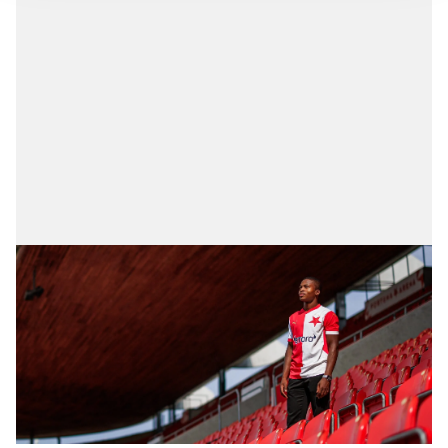
gösterilmeyecektir."
Sizlere daha iyi bir hizmet sunabilmek için İnternet
Sitemizde kendimize ve üçüncü kişilere ait çerezler
kullanılmaktadır. Bu çerezler vasıtasıyla çeşitli kişisel
verileriniz işlenmekte olup gerekli olan çerezler bilgi
toplumu hizmetlerinin sunulması amacıyla
kullanılmaktadır. Diğer çerezler, sitemizin daha işlevsel
kılınması ve kişiselleştirilmesi ve sizlere yönelik
reklam/pazarlama faaliyetlerinin yapılması, amaçlarıyla
sınırlı olarak açık rızanız dahilinde kullanılacaktır.
Çerezlere ilişkin tercihlerinizi aşağıda yer alan panel
vasıtasıyla belirleyebilirsiniz. Çerezlere ilişkin detaylı bilgi
için Ayarlar butonuna tıklayabilir,
Çerez Bilgilendirme
Metnimizi
ziyaret edebilirsiniz.
6698 sayılı Kişisel Verilerin Korunması Kanunu uyarınca