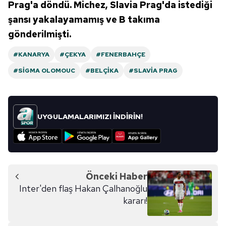
Prag'a döndü. Michez, Slavia Prag'da istediği
şansı yakalayamamış ve B takıma
gönderilmişti.
#KANARYA
#ÇEKYA
#FENERBAHÇE
#SIGMA OLOMOUC
#BELÇIKA
#SLAVIA PRAG
UYGULAMALARIMIZI İNDİRİN!
Önceki Haber
Inter'den flaş Hakan Çalhanoğlu
kararı!