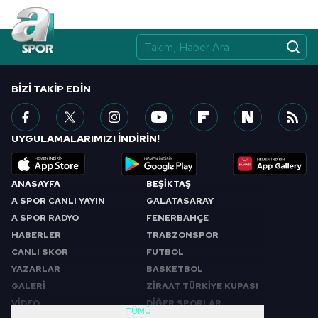
Çerezlere ilişkin tercihlerinizi aşağıda yer alan panel
vasıtasıyla belirleyebilirsiniz. Çerezlere ilişkin detaylı bilgi
için Ayarlar butonuna tıklayabilir,
Çerez Bilgilendirme
Metnimizi
ziyaret edebilirsiniz.
BIZI TAKIP EDIN
6698 sayılı Kişisel Verilerin Korunması Kanunu uyarınca
hazırlanmış Aydınlatma Metnimizi okumak ve sitemizde
ilgili mevzuata uygun olarak kullanılan çerezlerle ilgili bilgi
UYGULAMALARIMIZI İNDİRİN!
almak için lütfen
tıklayınız
.
ANASAYFA
BEŞİKTAŞ
A SPOR CANLI YAYIN
GALATASARAY
A SPOR RADYO
FENERBAHÇE
HABERLER
TRABZONSPOR
CANLI SKOR
FUTBOL
YAZARLAR
BASKETBOL
GALERİ
ZİRAAT TÜRKİYE KUPASI
VİDEO
DİĞER SPORLAR
TÜMÜ