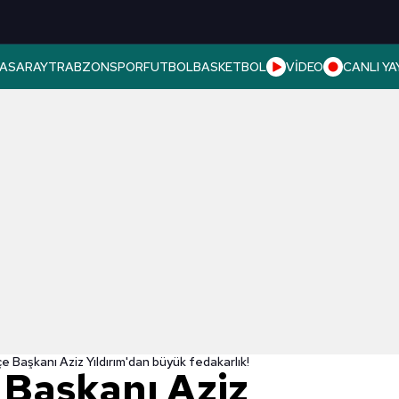
ASARAY
TRABZONSPOR
FUTBOL
BASKETBOL
VİDEO
CANLI YA
 Başkanı Aziz Yıldırım'dan büyük fedakarlık!
Başkanı Aziz