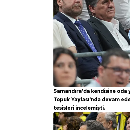
mevzuata uygun olarak kullanılan
Samandıra'da kendisine oda ya
Topuk Yaylası'nda devam ede
tesisleri incelemişti.