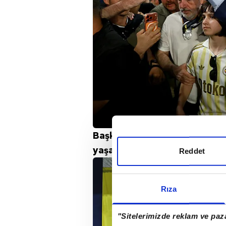
Başkan Yıldırım, teknik ekip 
yaşamaması için hiçbir fedak
Reddet
Rıza
"Sitelerimizde reklam ve paza