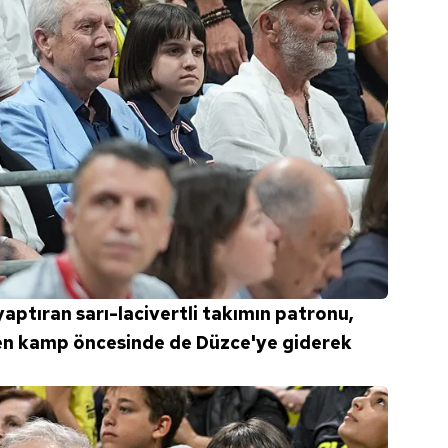
 çerezlerle ilgili bilgi almak için lütfen
tıklayınız
.
ptıran sarı-lacivertli takımın patronu,
n kamp öncesinde de Düzce'ye giderek