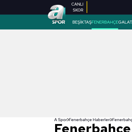
CANLI
SKOR
BEŞİKTAŞ
FENERBAHÇE
GALAT
A Spor
Fenerbahçe Haberleri
Fenerbahçe
Fenerbahçe 