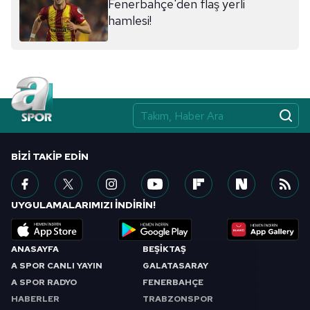
Fenerbahçe'den flaş yerli
hamlesi!
BIZI TAKIP EDIN
UYGULAMALARIMIZI İNDİRİN!
ANASAYFA
BEŞİKTAŞ
A SPOR CANLI YAYIN
GALATASARAY
A SPOR RADYO
FENERBAHÇE
HABERLER
TRABZONSPOR