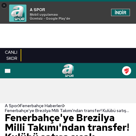
×
A SPOR
İNDİR
Mobil uygulaması
Ücretsiz - Google Play'de
CANLI
SKOR
A Spor
Fenerbahçe Haberleri
Fenerbahçe'ye Brezilya Milli Takımı'ndan transfer! Kulübü satışa sıcak bakıyor
Fenerbahçe'ye Brezilya
Milli Takımı'ndan transfer!