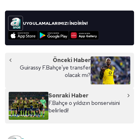
Sitemizde kendimize ve üçüncü kişilere ait çerezler
kullanılmaktadır. Bu çerezler vasıtasıyla çeşitli kişisel
verileriniz işlenmekte olup gerekli olan çerezler bilgi
UYGULAMALARIMIZI İNDİRİN!
toplumu hizmetlerinin sunulması amacıyla
kullanılmaktadır. Diğer çerezler, sitemizin daha işlevsel
kılınması ve kişiselleştirilmesi ve sizlere yönelik
reklam/pazarlama faaliyetlerinin yapılması, amaçlarıyla
sınırlı olarak açık rızanız dahilinde kullanılacaktır.
Önceki Haber
Guirassy F.Bahçe'ye transfer
Çerezlere ilişkin tercihlerinizi aşağıda yer alan panel
olacak mı?
vasıtasıyla belirleyebilirsiniz. Çerezlere ilişkin detaylı bilgi
için Ayarlar butonuna tıklayabilir,
Çerez Bilgilendirme
Metnimizi
ziyaret edebilirsiniz.
Sonraki Haber
F.Bahçe o yıldızın bonservisini
6698 sayılı Kişisel Verilerin Korunması Kanunu uyarınca
belirledi!
hazırlanmış Aydınlatma Metnimizi okumak ve sitemizde
ilgili mevzuata uygun olarak kullanılan çerezlerle ilgili bilgi
almak için lütfen
tıklayınız
.