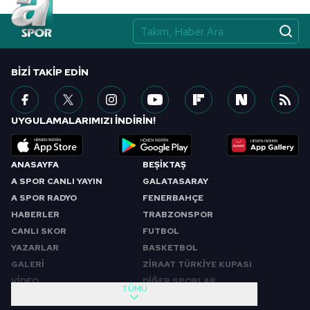
BIZI TAKIP EDIN
UYGULAMALARIMIZI İNDİRİN!
ANASAYFA
BEŞİKTAŞ
A SPOR CANLI YAYIN
GALATASARAY
A SPOR RADYO
FENERBAHÇE
HABERLER
TRABZONSPOR
CANLI SKOR
FUTBOL
YAZARLAR
BASKETBOL
GALERİ
ZİRAAT TÜRKİYE KUPASI
VİDEO
DİĞER SPORLAR
TÜMÜ