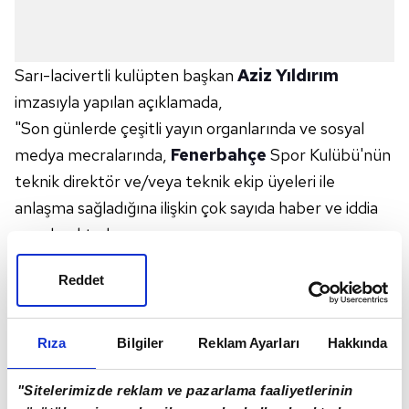
Sarı-lacivertli kulüpten başkan
Aziz Yıldırım
imzasıyla yapılan açıklamada,
"Son günlerde çeşitli yayın organlarında ve sosyal
medya mecralarında,
Fenerbahçe
Spor Kulübü'nün
teknik direktör ve/veya teknik ekip üyeleri ile
anlaşma sağladığına ilişkin çok sayıda haber ve iddia
yer almaktadır.
Reddet
Söz konusu haberler gerçeği yansıtmamakta olup;
Yönetim Kurulumuz, halihazırda hiçbir teknik direktör
ve/veya teknik ekip üyeleri ile anlaşma yapmamıştır.
Rıza
Bilgiler
Reklam Ayarları
Hakkında
"Sitelerimizde reklam ve pazarlama faaliyetlerinin
Basın mensuplarından dezenformasyondan uzak