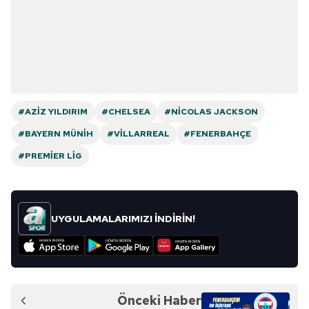
#AZIZ YILDIRIM
#CHELSEA
#NICOLAS JACKSON
#BAYERN MÜNIH
#VILLARREAL
#FENERBAHÇE
#PREMIER LIG
UYGULAMALARIMIZI İNDİRİN!
Önceki Haber