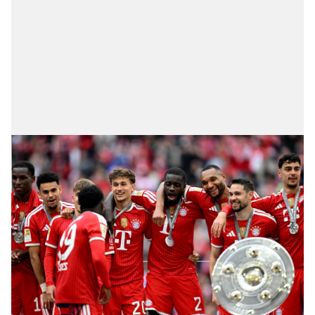
6698 sayılı Kişisel Verilerin Korunması Kanunu uyarınca
hazırlanmış Aydınlatma Metnimizi okumak ve sitemizde
ilgili mevzuata uygun olarak kullanılan çerezlerle ilgili bilgi
almak için lütfen
tıklayınız
.