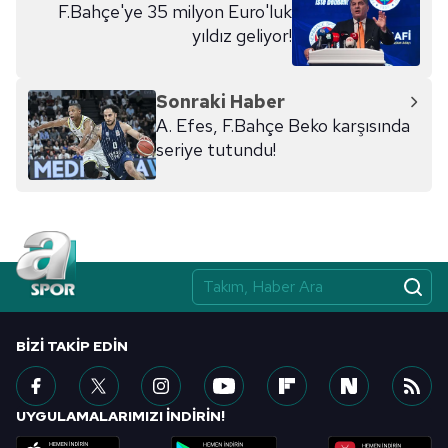
F.Bahçe'ye 35 milyon Euro'luk
yıldız geliyor!
Sonraki Haber
A. Efes, F.Bahçe Beko karşısında
seriye tutundu!
BIZI TAKIP EDIN
UYGULAMALARIMIZI İNDİRİN!