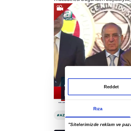
Aziz Yıldırım: Paza
Reddet
kongre olmayacak!
Rıza
#AZIZ YILDIRIM
#FENERBAHÇE
"Sitelerimizde reklam ve paza