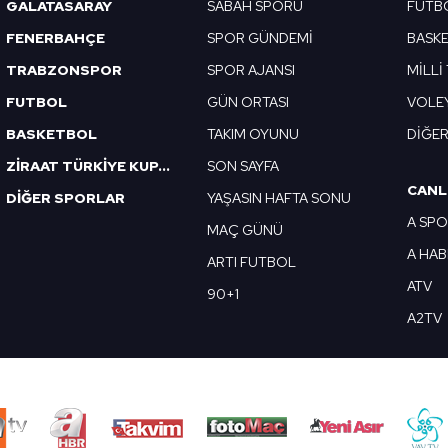
GALATASARAY
SABAH SPORU
FUTB
 çerezlerle ilgili bilgi almak için lütfen
tıklayınız
.
FENERBAHÇE
SPOR GÜNDEMİ
BASK
TRABZONSPOR
SPOR AJANSI
MİLLİ
FUTBOL
GÜN ORTASI
VOLE
BASKETBOL
TAKIM OYUNU
DİĞE
ZİRAAT TÜRKİYE KUPASI
SON SAYFA
CANL
DİĞER SPORLAR
YAŞASIN HAFTA SONU
A SP
MAÇ GÜNÜ
A HA
ARTI FUTBOL
ATV
90+1
A2TV