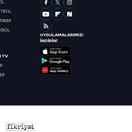
OL
ETBOL
 TAKIM
YBOL
UYGULAMALARIMIZI
R
İNDİRİN!
I TV
OR
BER