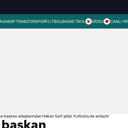
ASARAY
TRABZONSPOR
FUTBOL
BASKETBOL
VİDEO
CANLI YA
 başkan adaylarından Hakan Safi yıldız futbolcu ile anlaştı!
 başkan