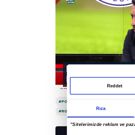
Lewandowski adım
Hakan Safi prensip
Reddet
#POLONYA
#A SPOR
#LEWANDOW
Rıza
#ROBERT LEWANDOWSKI
#HAKAN S
"Sitelerimizde reklam ve paza