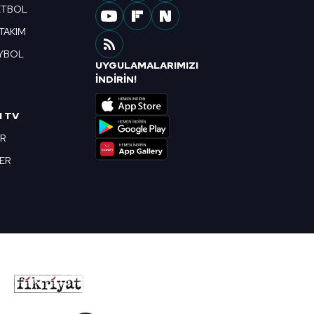
ETBOL
 TAKIM
YBOL
UYGULAMALARIMIZI
R
İNDİRİN!
I TV
OR
BER