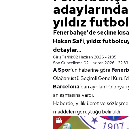
adaylarında
yıldız futbol
Fenerbahçe'de seçime kısa 
Hakan Safi, yıldız futbolcu
detaylar...
Giriş Tarihi:
02 Haziran 2026 - 21:35
Son Güncelleme:
02 Haziran 2026 - 22:33
A Spor
'un haberine göre
Fener
Olağanüstü Seçimli Genel Kurul'd
Barcelona
'dan ayrılan Polonyalı
anlaşmasına vardı.
Haberde, yıllık ücret ve sözleşme 
maddeleri görüştüğü belirtildi.