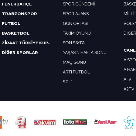
FENERBAHÇE
SPOR GÜNDEMİ
BASK
TRABZONSPOR
SPOR AJANSI
MİLLİ
FUTBOL
GÜN ORTASI
VOLE
BASKETBOL
TAKIM OYUNU
DİĞE
ZİRAAT TÜRKİYE KUPASI
SON SAYFA
CANL
DİĞER SPORLAR
YAŞASIN HAFTA SONU
A SP
MAÇ GÜNÜ
A HA
ARTI FUTBOL
ATV
90+1
A2TV