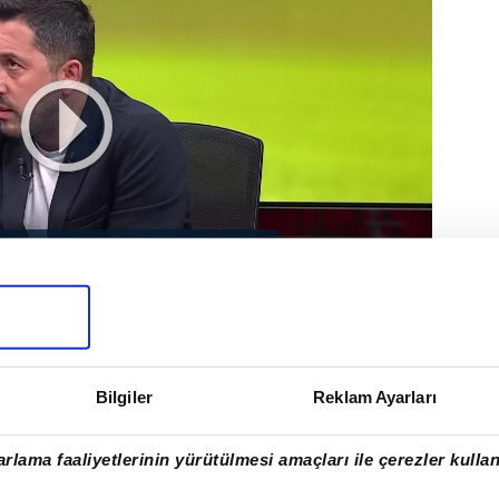
 adım F.Bahçe'ye!
te anlaştı
SKI
#BARCELONA
#FENERBAHÇE
#F BAHÇE
Bilgiler
Reklam Ayarları
AFI
rlama faaliyetlerinin yürütülmesi amaçları ile çerezler kullan