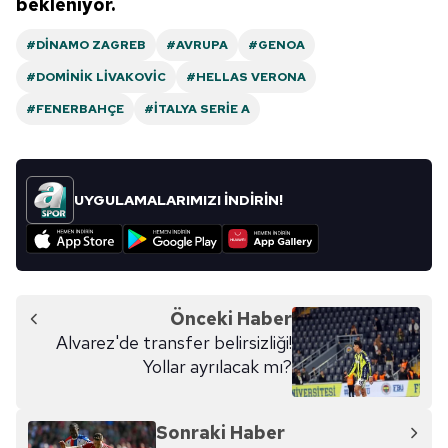
bekleniyor.
#DINAMO ZAGREB
#AVRUPA
#GENOA
#DOMINIK LIVAKOVIC
#HELLAS VERONA
#FENERBAHÇE
#İTALYA SERIE A
UYGULAMALARIMIZI İNDİRİN!
Önceki Haber
Alvarez'de transfer belirsizliği!
Yollar ayrılacak mı?
Sonraki Haber