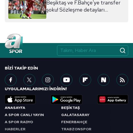
Beşiktaş ve F.Bahçe'ye transfer
şoku! Sözleşme detayları
açıklandı
BIZI TAKIP EDIN
UYGULAMALARIMIZI İNDİRİN!
ANASAYFA
BEŞİKTAŞ
A SPOR CANLI YAYIN
GALATASARAY
A SPOR RADYO
FENERBAHÇE
HABERLER
TRABZONSPOR