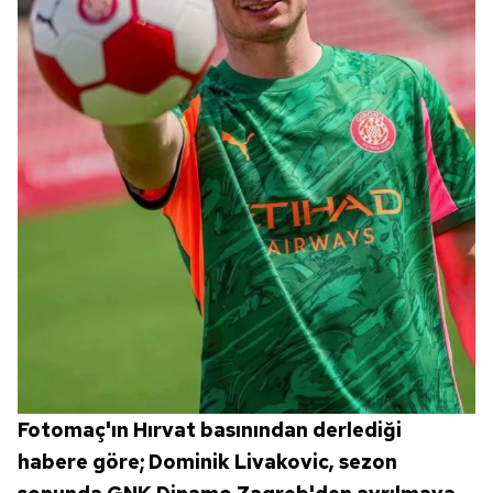
Fotomaç'ın Hırvat basınından derlediği
habere göre; Dominik Livakovic, sezon