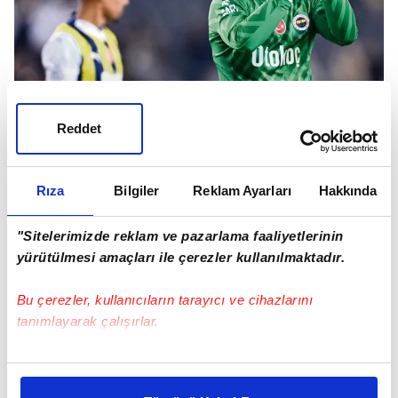
Reddet
Rıza
Bilgiler
Reklam Ayarları
Hakkında
"Sitelerimizde reklam ve pazarlama faaliyetlerinin
yürütülmesi amaçları ile çerezler kullanılmaktadır.
Haberde öne çıkan detaylardan biri,
Bu çerezler, kullanıcıların tarayıcı ve cihazlarını
Fenerbahçe'nin Livakovic için yüksek bir
tanımlayarak çalışırlar.
bonservis bedeli talep etmesi.
Bu çerezlere izin vermeniz halinde sizlere özel
kişiselleştirilmiş reklamlar sunabilir, sayfalarımızda sizlere