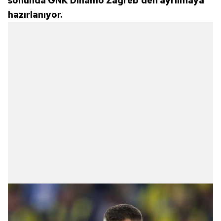
sonunda GNK Dinamo Zagreb'den ayrılmaya
hazırlanıyor.