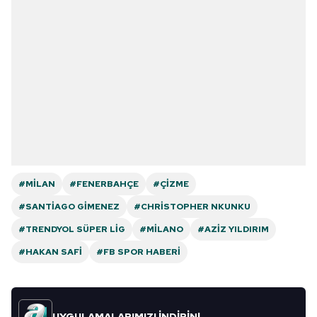
#MILAN
#FENERBAHÇE
#ÇIZME
#SANTIAGO GIMENEZ
#CHRISTOPHER NKUNKU
#TRENDYOL SÜPER LIG
#MILANO
#AZIZ YILDIRIM
#HAKAN SAFI
#FB SPOR HABERI
UYGULAMALARIMIZI İNDİRİN!