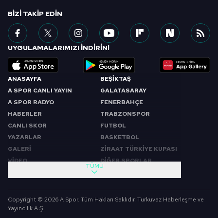
BIZI TAKIP EDIN
UYGULAMALARIMIZI İNDİRİN!
ANASAYFA
BEŞİKTAŞ
A SPOR CANLI YAYIN
GALATASARAY
A SPOR RADYO
FENERBAHÇE
HABERLER
TRABZONSPOR
CANLI SKOR
FUTBOL
YAZARLAR
BASKETBOL
GALERİ
ZİRAAT TÜRKİYE KUPASI
VİDEO
DİĞER SPORLAR
TÜMÜ
PROGRAMLAR
VIDEO
SABAH SPORU
FUTBOL
Copyright © 2026 A Spor. Tüm Hakları Saklıdır. Turkuvaz Haberleşme ve
SPOR GÜNDEMİ
BASKETBOL
Yayıncılık A.Ş.