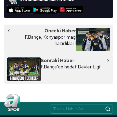
Önceki Haber
F.Bahçe, Konyaspor maçı
hazırlıkları!
Sonraki Haber
F.Bahçe'de hedef Devler Ligi!