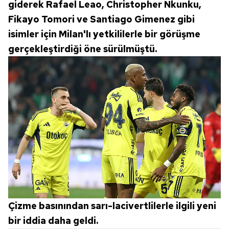
giderek Rafael Leao, Christopher Nkunku,
Fikayo Tomori ve Santiago Gimenez gibi
isimler için Milan'lı yetkililerle bir görüşme
gerçekleştirdiği öne sürülmüştü.
Çizme basınından sarı-lacivertlilerle ilgili yeni
bir iddia daha geldi.