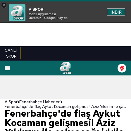
×
A SPOR
İNDİR
Mobil uygulaması
Ücretsiz - Google Play'de
CANLI
SKOR
A Spor
Fenerbahçe Haberleri
Fenerbahçe'de flaş Aykut Kocaman gelişmesi! Aziz Yıldırım ile çalışacağı iddia ediliyordu
Fenerbahçe'de flaş Aykut
Kocaman gelişmesi! Aziz