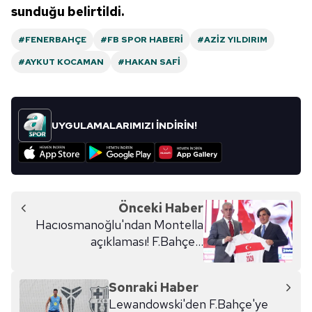
sunduğu belirtildi.
#FENERBAHÇE
#FB SPOR HABERI
#AZIZ YILDIRIM
#AYKUT KOCAMAN
#HAKAN SAFI
UYGULAMALARIMIZI İNDİRİN!
Önceki Haber
Hacıosmanoğlu'ndan Montella
açıklaması! F.Bahçe...
Sonraki Haber
Lewandowski'den F.Bahçe'ye