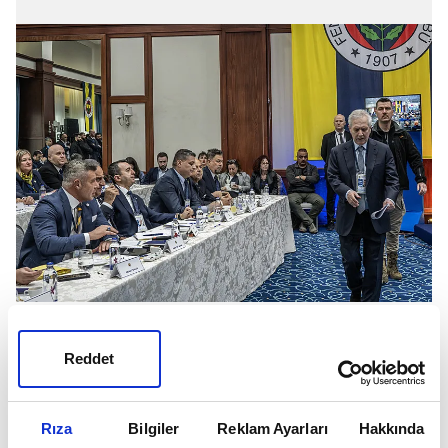
Aziz Yıldırım'ın birlikte çalışması beklenen
Aykut Kocaman ile ilgili flaş bir gelişme
Reddet
gündeme geldi.
Rıza
Bilgiler
Reklam Ayarları
Hakkında