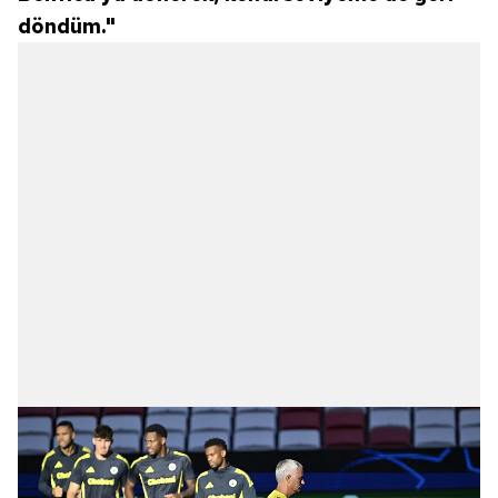
döndüm."