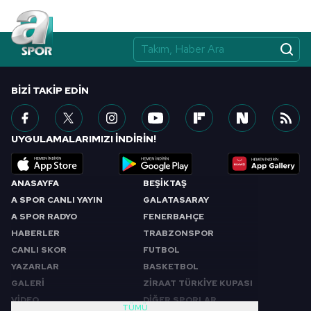
BIZI TAKIP EDIN
UYGULAMALARIMIZI İNDİRİN!
ANASAYFA
BEŞİKTAŞ
A SPOR CANLI YAYIN
GALATASARAY
A SPOR RADYO
FENERBAHÇE
HABERLER
TRABZONSPOR
CANLI SKOR
FUTBOL
YAZARLAR
BASKETBOL
GALERİ
ZİRAAT TÜRKİYE KUPASI
VİDEO
DİĞER SPORLAR
TÜMÜ