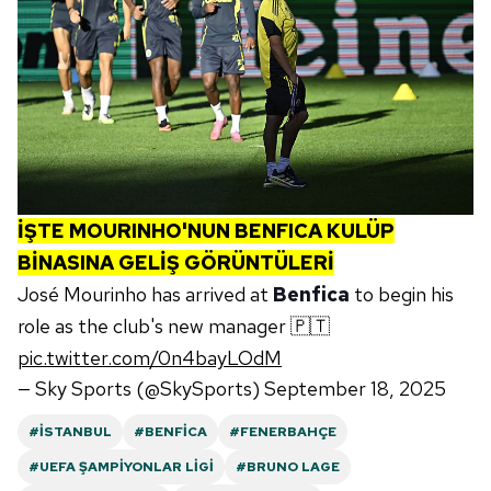
İŞTE MOURINHO'NUN BENFICA KULÜP
BİNASINA GELİŞ GÖRÜNTÜLERİ
José Mourinho has arrived at
Benfica
to begin his
role as the club's new manager 🇵🇹
pic.twitter.com/0n4bayLOdM
— Sky Sports (@SkySports)
September 18, 2025
#İSTANBUL
#BENFICA
#FENERBAHÇE
#UEFA ŞAMPIYONLAR LIGI
#BRUNO LAGE