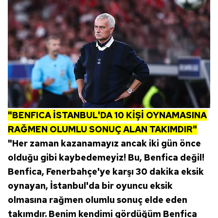
Çerezlere ilişkin tercihlerinizi aşağıda yer alan panel
vasıtasıyla belirleyebilirsiniz. Çerezlere ilişkin detaylı bilgi
için Ayarlar butonuna tıklayabilir,
Çerez Bilgilendirme
Metnimizi
ziyaret edebilirsiniz.
6698 sayılı Kişisel Verilerin Korunması Kanunu uyarınca
hazırlanmış Aydınlatma Metnimizi okumak ve sitemizde
ilgili mevzuata uygun olarak kullanılan çerezlerle ilgili bilgi
almak için lütfen
tıklayınız
.
"BENFICA İSTANBUL'DA 10 KİŞİ OYNAMASINA
RAĞMEN OLUMLU SONUÇ ALAN TAKIMDIR"
"Her zaman kazanamayız ancak iki gün önce
olduğu gibi kaybedemeyiz! Bu, Benfica değil!
Benfica, Fenerbahçe'ye karşı 30 dakika eksik
oynayan, İstanbul'da bir oyuncu eksik
olmasına rağmen olumlu sonuç elde eden
takımdır. Benim kendimi gördüğüm Benfica