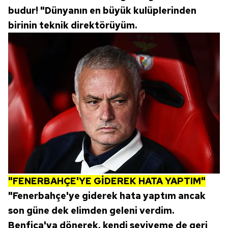
budur! "Dünyanın en büyük kulüplerinden
birinin teknik direktörüyüm.
"FENERBAHÇE'YE GİDEREK HATA YAPTIM"
"Fenerbahçe'ye giderek hata yaptım ancak
son güne dek elimden geleni verdim.
Benfica'ya dönerek, kendi seviyeme de geri