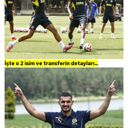
6698 sayılı Kişisel Verilerin Korunması Kanunu uyarınca
hazırlanmış Aydınlatma Metnimizi okumak ve sitemizde
ilgili mevzuata uygun olarak kullanılan çerezlerle ilgili bilgi
almak için lütfen
tıklayınız
.
İşte o 2 isim ve transferin detayları...