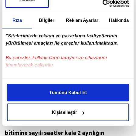
Rıza
Bilgiler
Reklam Ayarları
Hakkında
"Sitelerimizde reklam ve pazarlama faaliyetlerinin
yürütülmesi amaçları ile çerezler kullanılmaktadır.
Bu çerezler, kullanıcıların tarayıcı ve cihazlarını
tanımlayarak çalışırlar.
Bu çerezlere izin vermeniz halinde sizlere özel
kişiselleştirilmiş reklamlar sunabilir, sayfalarımızda sizlere
Tümünü Kabul Et
daha iyi reklam deneyimi yaşatabiliriz. Bunu yaparken
amacımızın size daha iyi bir reklam deneyimi sunmak
olduğunu ve sizlere en iyi içerikleri sunabilmek adına
Kişiselleştir
elimizden gelen çabayı gösterdiğimizi ve bu noktada,
reklamların maliyetlerimizi karşılamak noktasında tek gelir
Sarı lacivertlilerde transfer döneminin
kalemimiz olduğunu sizlere hatırlatmak isteriz.
bitimine sayılı saatler kala 2 ayrılığın