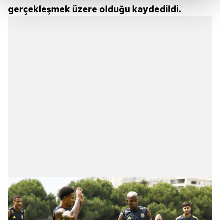
gerçekleşmek üzere olduğu kaydedildi.
Her halükârda, kullanıcılar, bu çerezlere izin vermedikleri
takdirde, kullanıcılara hedefli reklamlar
gösterilmeyecektir."
Sizlere daha iyi bir hizmet sunabilmek için İnternet
Sitemizde kendimize ve üçüncü kişilere ait çerezler
kullanılmaktadır. Bu çerezler vasıtasıyla çeşitli kişisel
verileriniz işlenmekte olup gerekli olan çerezler bilgi
toplumu hizmetlerinin sunulması amacıyla
kullanılmaktadır. Diğer çerezler, sitemizin daha işlevsel
kılınması ve kişiselleştirilmesi ve sizlere yönelik
reklam/pazarlama faaliyetlerinin yapılması, amaçlarıyla
sınırlı olarak açık rızanız dahilinde kullanılacaktır.
Çerezlere ilişkin tercihlerinizi aşağıda yer alan panel
vasıtasıyla belirleyebilirsiniz. Çerezlere ilişkin detaylı bilgi
için Ayarlar butonuna tıklayabilir,
Çerez Bilgilendirme
Metnimizi
ziyaret edebilirsiniz.