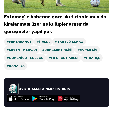
Fotomaç'ın haberine göre, iki futbolcunun da
kiralanması üzerine kulüpler arasında
görüşmeler yapılıyor.
#FENERBAHÇE
#İTALYA
#BARTUĞ ELMAZ
#LEVENT MERCAN
#GENÇLERBIRLIĞI
#SÜPER LIG
#DOMENICO TEDESCO
#FB SPOR HABERI
#F BAHÇE
#KANARYA
UYGULAMALARIMIZI İNDİRİN!