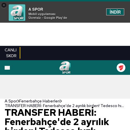
×
A SPOR
İNDİR
Mobil uygulaması
Ücretsiz - Google Play'de
CANLI
SKOR
A Spor
Fenerbahçe Haberleri
TRANSFER HABERİ: Fenerbahçe'de 2 ayrılık birden! Tedesco hızlı başladı
TRANSFER HABERİ:
Fenerbahçe'de 2 ayrılık