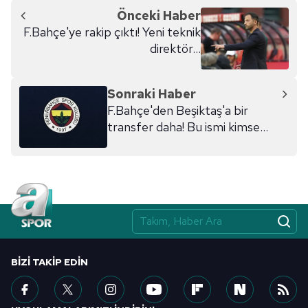
Önceki Haber
F.Bahçe'ye rakip çıktı! Yeni teknik
direktör...
Sonraki Haber
F.Bahçe'den Beşiktaş'a bir
transfer daha! Bu ismi kimse
duymamıştı
BIZI TAKIP EDIN