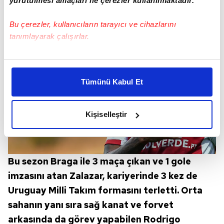
yürütülmesi amaçları ile çerezler kullanılmaktadır.
Bu çerezler, kullanıcıların tarayıcı ve cihazlarını
tanımlayarak çalışırlar.
Bu çerezlere izin vermeniz halinde sizlere özel
kişiselleştirilmiş reklamlar sunabilir, sayfalarımızda sizlere
Tümünü Kabul Et
daha iyi reklam deneyimi yaşatabiliriz. Bunu yaparken
amacımızın size daha iyi bir reklam deneyimi sunmak
olduğunu ve sizlere en iyi içerikleri sunabilmek adına
Kişiselleştir
elimizden gelen çabayı gösterdiğimizi ve bu noktada,
reklamların maliyetlerimizi karşılamak noktasında tek gelir
kalemimiz olduğunu sizlere hatırlatmak isteriz.
Bu sezon Braga ile 3 maça çıkan ve 1 gole
Her halükârda, kullanıcılar, bu çerezlere izin vermedikleri
imzasını atan Zalazar, kariyerinde 3 kez de
takdirde, kullanıcılara hedefli reklamlar
Uruguay Milli Takım formasını terletti. Orta
gösterilmeyecektir."
sahanın yanı sıra sağ kanat ve forvet
Sizlere daha iyi bir hizmet sunabilmek için İnternet
arkasında da görev yapabilen Rodrigo