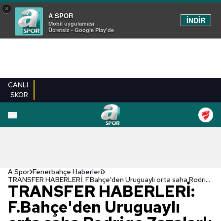
×
A SPOR
İNDİR
Mobil uygulaması
Ücretsiz - Google Play'de
CANLI
SKOR
A Spor
Fenerbahçe Haberleri
TRANSFER HABERLERİ: F.Bahçe'den Uruguaylı orta saha Rodrigo Zazalar'ı istiyor!
TRANSFER HABERLERİ:
F.Bahçe'den Uruguaylı