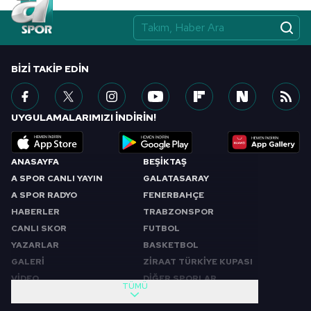
BIZI TAKIP EDIN
UYGULAMALARIMIZI İNDİRİN!
ANASAYFA
BEŞİKTAŞ
A SPOR CANLI YAYIN
GALATASARAY
A SPOR RADYO
FENERBAHÇE
HABERLER
TRABZONSPOR
CANLI SKOR
FUTBOL
YAZARLAR
BASKETBOL
GALERİ
ZİRAAT TÜRKİYE KUPASI
VİDEO
DİĞER SPORLAR
TÜMÜ