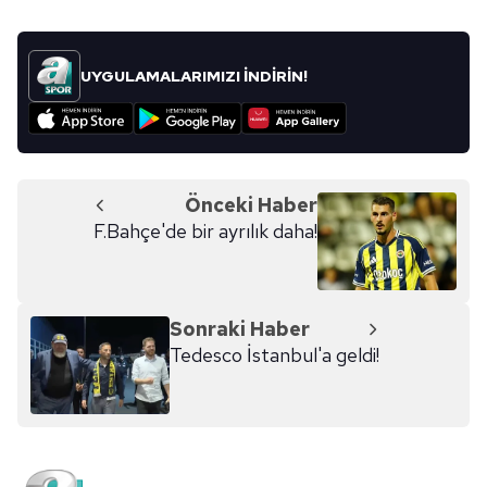
UYGULAMALARIMIZI İNDİRİN!
Önceki Haber
F.Bahçe'de bir ayrılık daha!
Sonraki Haber
Tedesco İstanbul'a geldi!