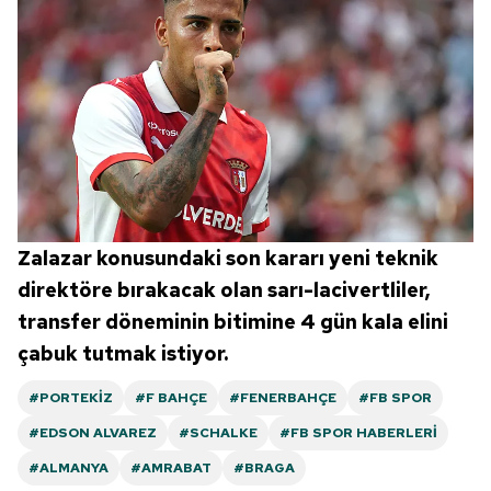
Zalazar konusundaki son kararı yeni teknik
direktöre bırakacak olan sarı-lacivertliler,
transfer döneminin bitimine 4 gün kala elini
çabuk tutmak istiyor.
#PORTEKIZ
#F BAHÇE
#FENERBAHÇE
#FB SPOR
#EDSON ALVAREZ
#SCHALKE
#FB SPOR HABERLERI
#ALMANYA
#AMRABAT
#BRAGA