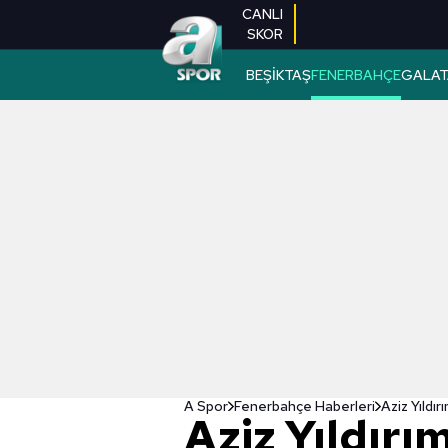
CANLI
SKOR
BEŞİKTAŞ
FENERBAHÇE
GALAT
A Spor
Fenerbahçe Haberleri
Aziz Yıldır