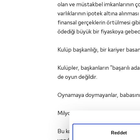
olan ve müstakbel imkanlarının ç
varlıklarının ipotek altına alınmas
finansal gerçeklerin örtülmesi gi
ödediği büyük bir fiyaskoya gebedi
Kulüp başkanlığı, bir kariyer basam
Kulüpler, başkanların "başarılı ad
de oyun değildir.
Oynamaya doymayanlar, babasının p
Milyonluk camiaların geleceği ve
Bu kongre, Fenerbahçe'nin imkanl
Reddet