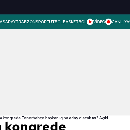
ASARAY
TRABZONSPOR
FUTBOL
BASKETBOL
VİDEO
CANLI YA
Aziz Yıldırım kongrede Fenerbahçe başkanlığına aday olacak mı? Açıkladı
ım kongrede