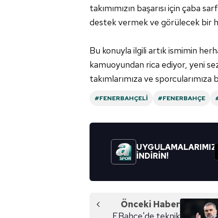
takımımızın başarısı için çaba sa
Çerezlere ilişkin tercihlerinizi 
destek vermek ve görülecek bir h
butonuna tıklayabilir,
Çerez Bi
Bu konuyla ilgili artık ismimin he
6698 sayılı Kişisel Verilerin 
kamuoyundan rica ediyor, yeni s
mevzuata uygun olarak kullanılan
takımlarımıza ve sporcularımıza ba
#FENERBAHÇELI
#FENERBAHÇE
UYGULAMALARIMIZ
İNDİRİN!
Önceki Haber
F.Bahçe'de teknik