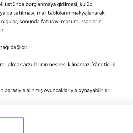
ok üstünde borçlanmaya gidilmesi, kulüp
ı ya da satılması, mali tabloların makyajlanarak
bi olgular, sonunda faturayı masum insanların
r.
ağı değildir.
am" olmak arzularının nesnesi kılınamaz. Yöneticilik
arasıyla alınmış oyuncaklarıyla oynayabilirler.
 onuruyla oyun oynanamaz.
arıyla mevcut yönetimin arzusu adına