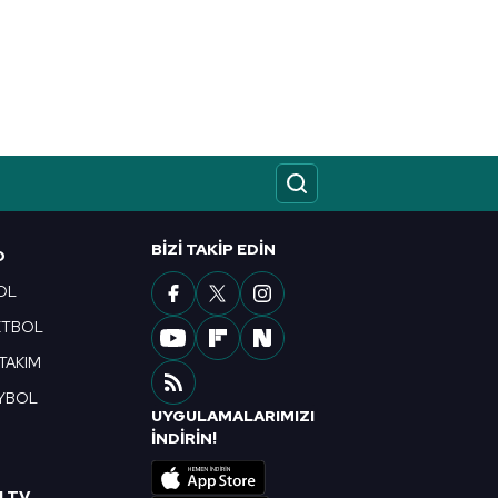
BIZI TAKIP EDIN
O
OL
ETBOL
 TAKIM
YBOL
UYGULAMALARIMIZI
R
İNDİRİN!
I TV