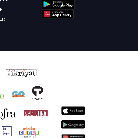
OR
BER