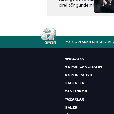
direktör gündemi!
RSS
YAYIN AKIŞI
FREKANSLAR
ANASAYFA
A SPOR CANLI YAYIN
A SPOR RADYO
HABERLER
CANLI SKOR
YAZARLAR
GALERİ