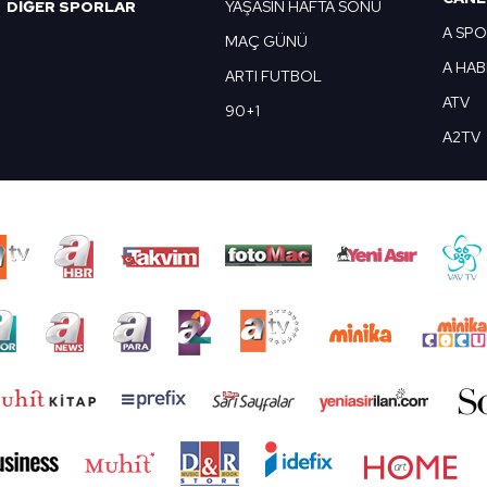
DİĞER SPORLAR
YAŞASIN HAFTA SONU
A SP
MAÇ GÜNÜ
A HA
ARTI FUTBOL
ATV
90+1
A2TV