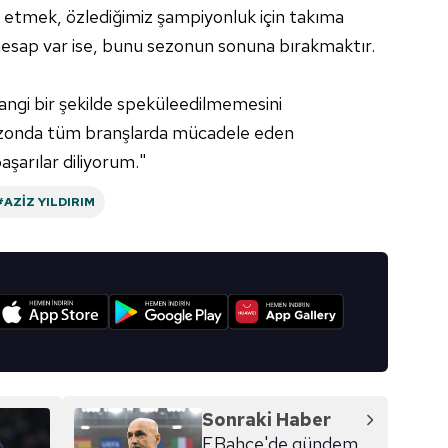
rf etmek, özlediğimiz şampiyonluk için takıma
aşağıda yer alan panel vasıtasıyla belirleyebilirsiniz. Çerezlere iliş
esap var ise, bunu sezonun sonuna bırakmaktır.
lgilendirme Metnimizi
ziyaret edebilirsiniz.
rhangi bir şekilde speküleedilmemesini
Korunması Kanunu uyarınca hazırlanmış Aydınlatma Metnimizi okum
ezonda tüm branşlarda mücadele eden
 çerezlerle ilgili bilgi almak için lütfen
tıklayınız
.
şarılar diliyorum."
#AZIZ YILDIRIM
I
Sonraki Haber
F.Bahçe'de gündem