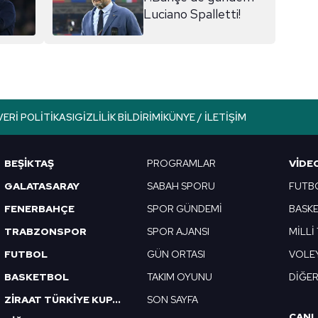
Luciano Spalletti!
VERI POLITIKASI
GIZLILIK BILDIRIMI
KÜNYE / İLETIŞIM
BEŞİKTAŞ
PROGRAMLAR
VIDE
GALATASARAY
SABAH SPORU
FUTB
FENERBAHÇE
SPOR GÜNDEMİ
BASK
TRABZONSPOR
SPOR AJANSI
MİLLİ
FUTBOL
GÜN ORTASI
VOLE
BASKETBOL
TAKIM OYUNU
DİĞE
ZİRAAT TÜRKİYE KUPASI
SON SAYFA
CANL